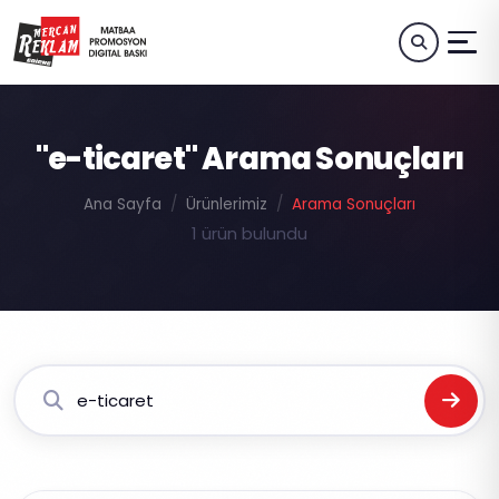
"e-ticaret" Arama Sonuçları
Ana Sayfa
Ürünlerimiz
Arama Sonuçları
1 ürün bulundu