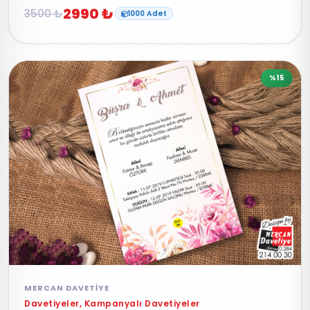
2990 ₺
3500 ₺
1000 Adet
%15
MERCAN DAVETIYE
Davetiyeler, Kampanyalı Davetiyeler