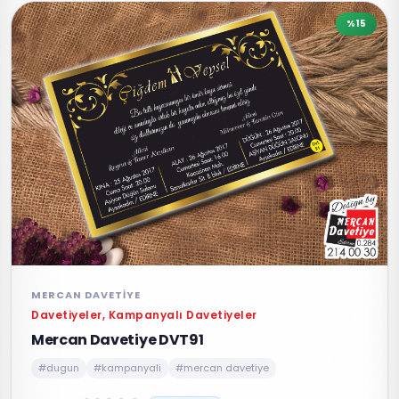
%15
MERCAN DAVETIYE
Davetiyeler, Kampanyalı Davetiyeler
Mercan Davetiye DVT91
#dugun
#kampanyali
#mercan davetiye