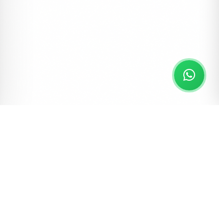
MERCAN DAVETIYE
Davetiyeler, Kampanyalı Davetiyeler
Mercan Davetiye DVT98
#dugun
#kampanyali
#mercan davetiye
2990 ₺
3500 ₺
1000 Adet
%15