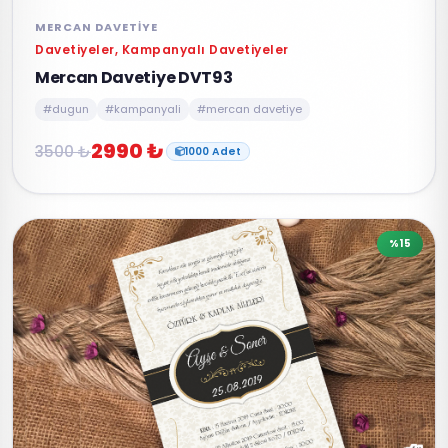
MERCAN DAVETIYE
Davetiyeler, Kampanyalı Davetiyeler
Mercan Davetiye DVT93
#dugun
#kampanyali
#mercan davetiye
2990 ₺
3500 ₺
1000 Adet
%15