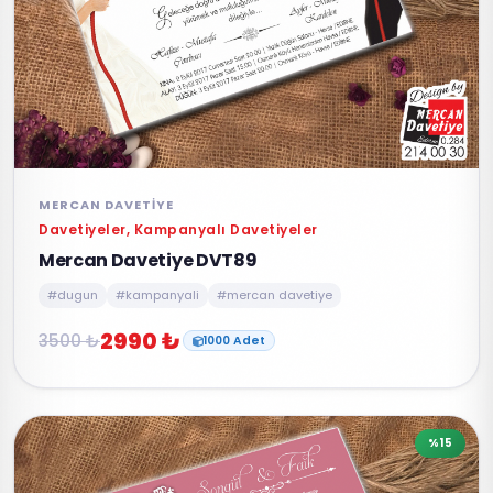
MERCAN DAVETIYE
Davetiyeler, Kampanyalı Davetiyeler
Mercan Davetiye DVT89
#dugun
#kampanyali
#mercan davetiye
2990 ₺
3500 ₺
1000 Adet
%15