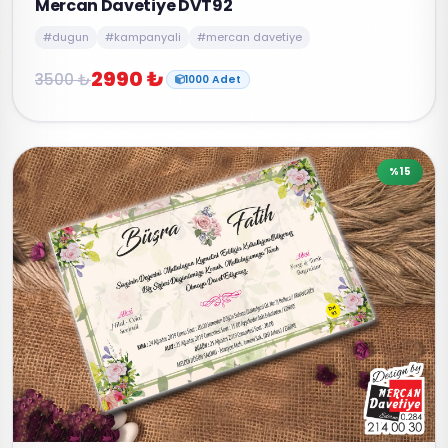
Mercan Davetiye DVT92
#dugun
#kampanyali
#mercan davetiye
2990 ₺
3500 ₺
1000 Adet
%15