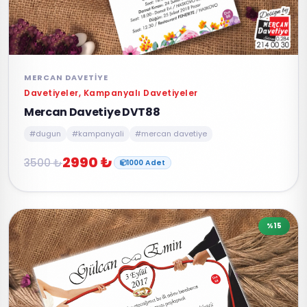
MERCAN DAVETIYE
Davetiyeler, Kampanyalı Davetiyeler
Mercan Davetiye DVT88
#dugun
#kampanyali
#mercan davetiye
2990 ₺
3500 ₺
1000 Adet
%15