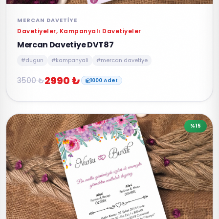
MERCAN DAVETIYE
Davetiyeler, Kampanyalı Davetiyeler
Mercan Davetiye DVT87
#dugun
#kampanyali
#mercan davetiye
2990 ₺
3500 ₺
1000 Adet
%15