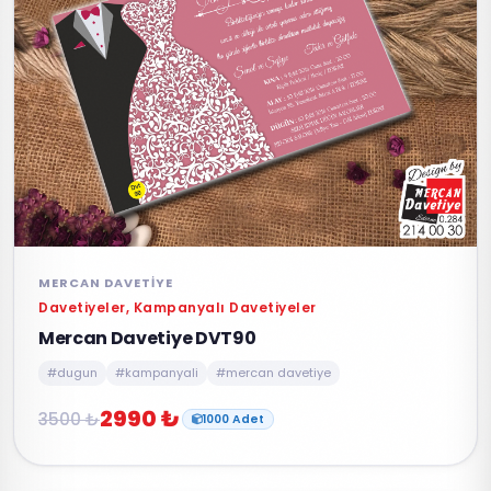
MERCAN DAVETIYE
Davetiyeler, Kampanyalı Davetiyeler
Mercan Davetiye DVT90
#dugun
#kampanyali
#mercan davetiye
2990 ₺
3500 ₺
1000 Adet