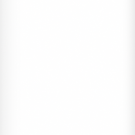
Mercan Davetiye DVT97
#dugun
#kampanyali
#mercan davetiye
2990 ₺
3500 ₺
1000 Adet
%15