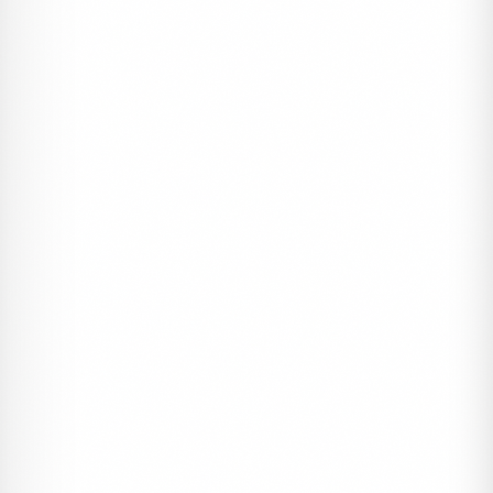
2990 ₺
3500 ₺
1000 Adet
%15
MERCAN DAVETIYE
Davetiyeler, Kampanyalı Davetiyeler