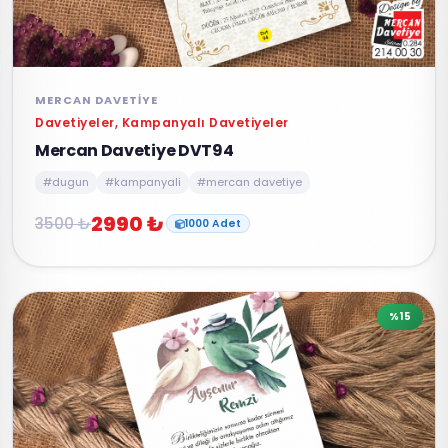
MERCAN DAVETIYE
Davetiyeler, Kampanyalı Davetiyeler
Mercan Davetiye DVT94
#dugun
#kampanyali
#mercan davetiye
2990 ₺
3500 ₺
1000 Adet
%15