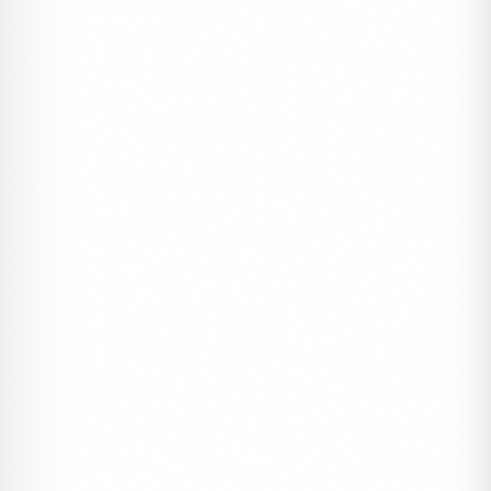
%15
MERCAN DAVETIYE
Davetiyeler, Kampanyalı Davetiyeler
Mercan Davetiye DVT96
#dugun
#kampanyali
#mercan davetiye