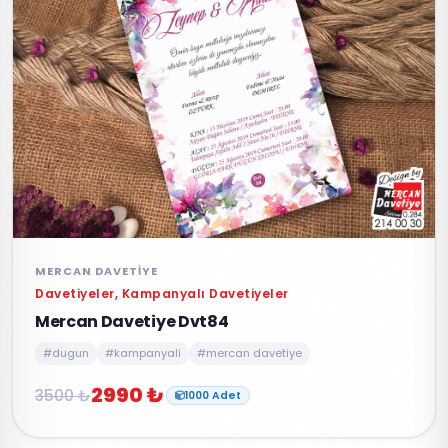
MERCAN DAVETIYE
Davetiyeler, Kampanyalı Davetiyeler
Mercan Davetiye Dvt84
#dugun
#kampanyali
#mercan davetiye
2990 ₺
3500 ₺
1000 Adet