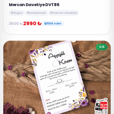
Mercan Davetiye DVT86
#dugun
#kampanyali
#mercan davetiye
2990 ₺
3500 ₺
1000 Adet
%15