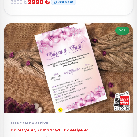
2990 ₺
3500 ₺
1000 Adet
%15
MERCAN DAVETIYE
Davetiyeler, Kampanyalı Davetiyeler