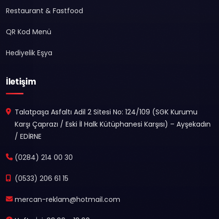
Restaurant & Fastfood
QR Kod Menü
Hediyelik Eşya
İletişim
Talatpaşa Asfaltı Adil 2 Sitesi No: 124/109 (SGK Kurumu
Karşı Çaprazı / Eski İl Halk Kütüphanesi Karşısı) – Ayşekadın
/ EDİRNE
(0284) 214 00 30
(0533) 206 61 15
mercan-reklam@hotmail.com