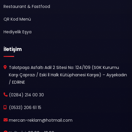
Restaurant & Fastfood
QR Kod Menü
Hediyelik Eşya
İletişim
Talatpaşa Asfaltı Adil 2 Sitesi No: 124/109 (SGK Kurumu
Karşı Çaprazı / Eski İl Halk Kütüphanesi Karşısı) – Ayşekadın
/ EDİRNE
(0284) 214 00 30
(0533) 206 61 15
mercan-reklam@hotmail.com