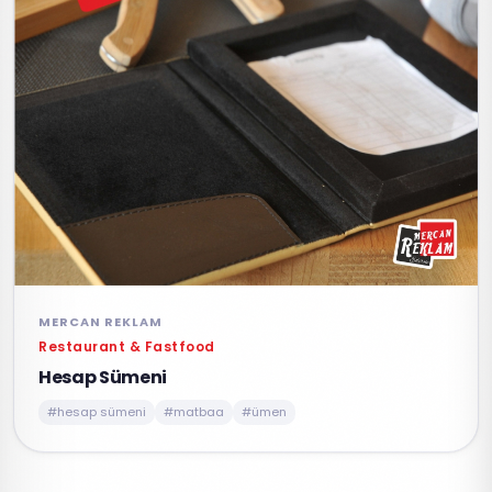
MERCAN REKLAM
Restaurant & Fastfood
Hesap Sümeni
#hesap sümeni
#matbaa
#ümen