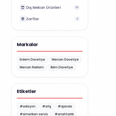
Dış Mekan Ürünleri
10
Zarflar
2
Markalar
Erdem Davetiye
Mercan Davetiye
Mercan Reklam
İklim Davetiye
Etiketler
#adisyon
#afiş
#ajanda
#amerikan servis
#anahtarlık