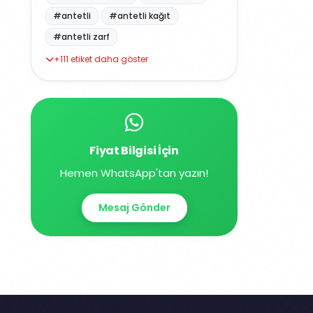
#antetli
#antetli kağıt
#antetli zarf
+111 etiket daha göster
Fiyat Bilgisi İçin
Hemen WhatsApp'tan yazın!
Mesaj Gönder