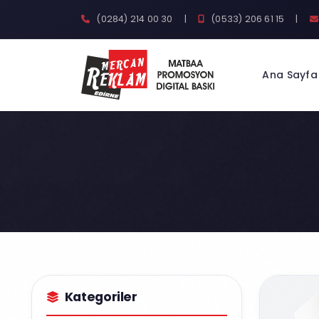
(0284) 214 00 30
|
(0533) 206 61 15
|
Ana Sayfa
Kategoriler