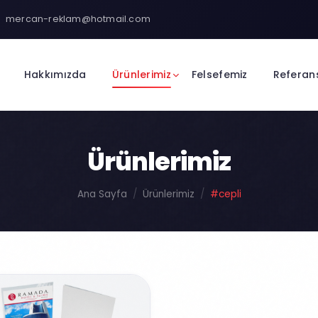
mercan-reklam@hotmail.com
Hakkımızda
Ürünlerimiz
Felsefemiz
Referan
Ürünlerimiz
Ana Sayfa
Ürünlerimiz
#cepli