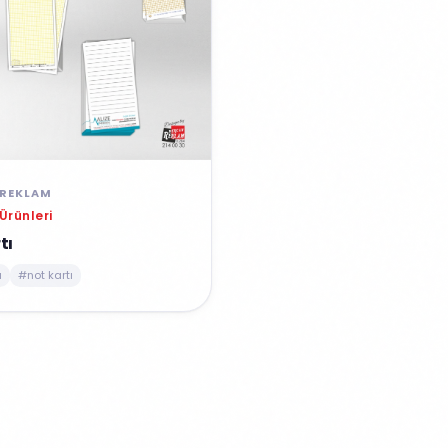
REKLAM
rünleri
tı
a
#not kartı