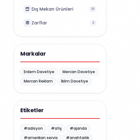
Dış Mekan Ürünleri
10
Zarflar
2
Markalar
Erdem Davetiye
Mercan Davetiye
Mercan Reklam
İklim Davetiye
Etiketler
#adisyon
#afiş
#ajanda
#amerikan servis
#anahtarlık