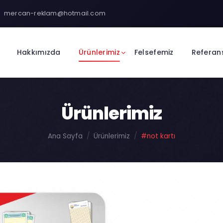
mercan-reklam@hotmail.com
Hakkımızda
Ürünlerimiz
Felsefemiz
Referan
Ürünlerimiz
Ana Sayfa
Ürünlerimiz
#not kartı