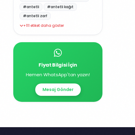
#antetli
#antetli kağıt
#antetli zarf
+111 etiket daha göster
Fiyat Bilgisi İçin
Hemen WhatsApp'tan yazın!
Mesaj Gönder