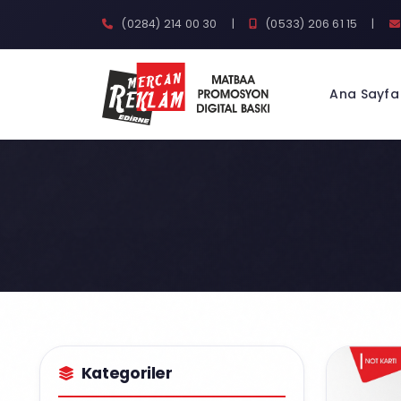
(0284) 214 00 30
|
(0533) 206 61 15
|
Ana Sayfa
Kategoriler