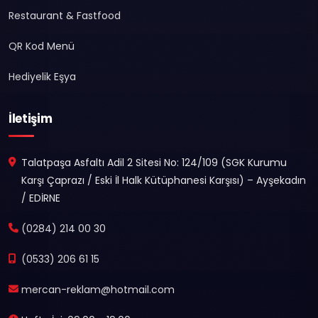
Restaurant & Fastfood
QR Kod Menü
Hediyelik Eşya
İletişim
Talatpaşa Asfaltı Adil 2 Sitesi No: 124/109 (SGK Kurumu
Karşı Çaprazı / Eski İl Halk Kütüphanesi Karşısı) – Ayşekadın
/ EDİRNE
(0284) 214 00 30
(0533) 206 61 15
mercan-reklam@hotmail.com