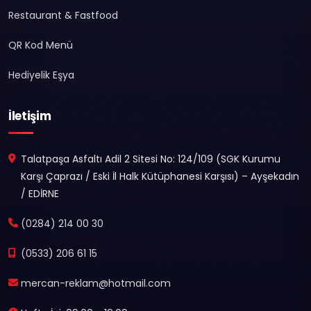
Restaurant & Fastfood
QR Kod Menü
Hediyelik Eşya
İletişim
Talatpaşa Asfaltı Adil 2 Sitesi No: 124/109 (SGK Kurumu
Karşı Çaprazı / Eski İl Halk Kütüphanesi Karşısı) – Ayşekadın
/ EDİRNE
(0284) 214 00 30
(0533) 206 61 15
mercan-reklam@hotmail.com