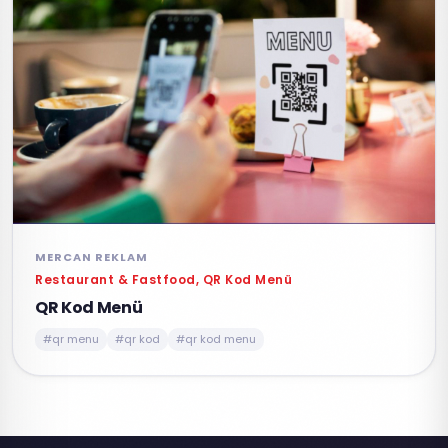
MERCAN REKLAM
Restaurant & Fastfood, QR Kod Menü
QR Kod Menü
#qr menu
#qr kod
#qr kod menu