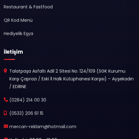
Restaurant & Fastfood
QR Kod Menü
Hediyelik Eşya
İletişim
Talatpaşa Asfaltı Adil 2 Sitesi No: 124/109 (SGK Kurumu
Karşı Çaprazı / Eski İl Halk Kütüphanesi Karşısı) – Ayşekadın
/ EDİRNE
(0284) 214 00 30
(0533) 206 61 15
mercan-reklam@hotmail.com