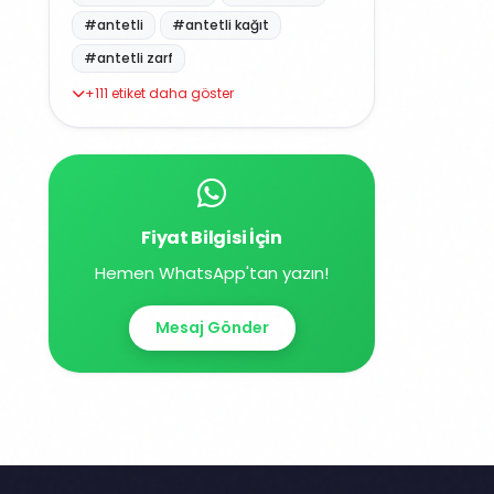
#antetli
#antetli kağıt
#antetli zarf
+111 etiket daha göster
Fiyat Bilgisi İçin
Hemen WhatsApp'tan yazın!
Mesaj Gönder