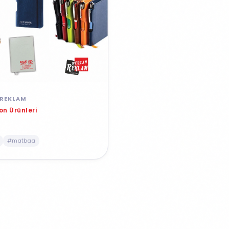
REKLAM
n Ürünleri
a
#matbaa