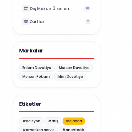
Dış Mekan Ürünleri
10
Zarflar
2
Markalar
Erdem Davetiye
Mercan Davetiye
Mercan Reklam
İklim Davetiye
Etiketler
#adisyon
#afiş
#ajanda
#amerikan servis
#anahtarlık