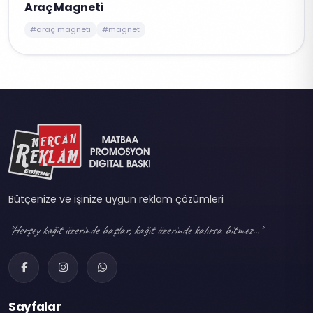
Araç Magneti
#araç magneti
#magnet
Bütçenize ve işinize uygun reklam çözümleri
"Herşey kağıt üzerinde başlar, kağıt üzerinde kalırsa bitmez..."
Sayfalar