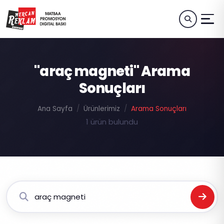
"araç magneti" Arama
Sonuçları
Ana Sayfa
Ürünlerimiz
Arama Sonuçları
1 ürün bulundu