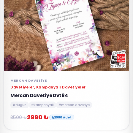
MERCAN DAVETIYE
Davetiyeler, Kampanyalı Davetiyeler
Mercan Davetiye Dvt84
#dugun
#kampanyali
#mercan davetiye
2990 ₺
3500 ₺
1000 Adet