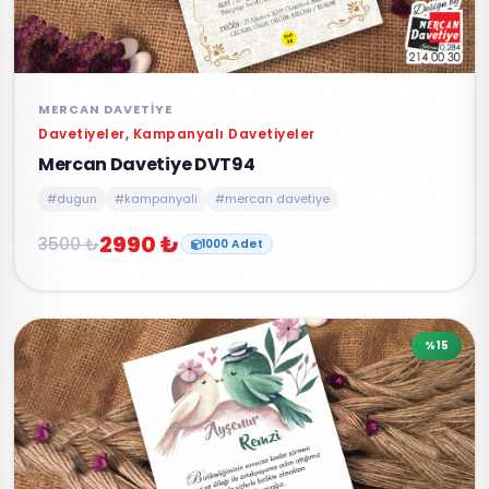
MERCAN DAVETIYE
Davetiyeler, Kampanyalı Davetiyeler
Mercan Davetiye DVT94
#dugun
#kampanyali
#mercan davetiye
2990 ₺
3500 ₺
1000 Adet
%15