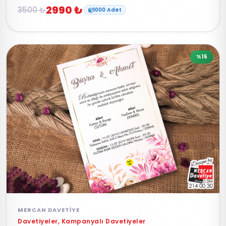
2990 ₺
3500 ₺
1000 Adet
%15
MERCAN DAVETIYE
Davetiyeler, Kampanyalı Davetiyeler