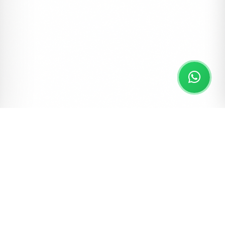
MERCAN DAVETIYE
Davetiyeler, Kampanyalı Davetiyeler
Mercan Davetiye DVT98
#dugun
#kampanyali
#mercan davetiye
2990 ₺
3500 ₺
1000 Adet
%15