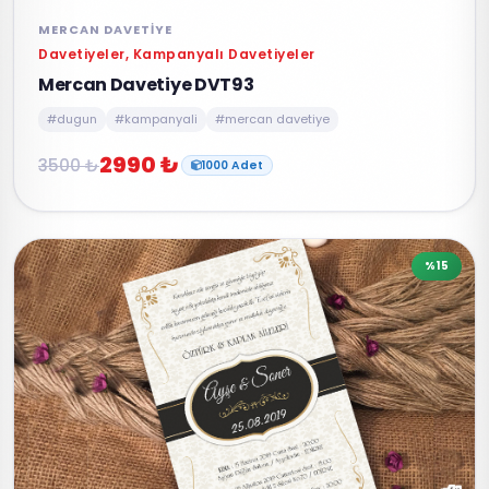
MERCAN DAVETIYE
Davetiyeler, Kampanyalı Davetiyeler
Mercan Davetiye DVT93
#dugun
#kampanyali
#mercan davetiye
2990 ₺
3500 ₺
1000 Adet
%15