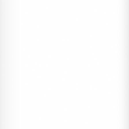
2990 ₺
3500 ₺
1000 Adet
%15
MERCAN DAVETIYE
Davetiyeler, Kampanyalı Davetiyeler