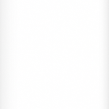
Mercan Davetiye DVT97
#dugun
#kampanyali
#mercan davetiye
2990 ₺
3500 ₺
1000 Adet
%15