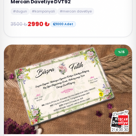
Mercan Davetiye DVT92
#dugun
#kampanyali
#mercan davetiye
2990 ₺
3500 ₺
1000 Adet
%15