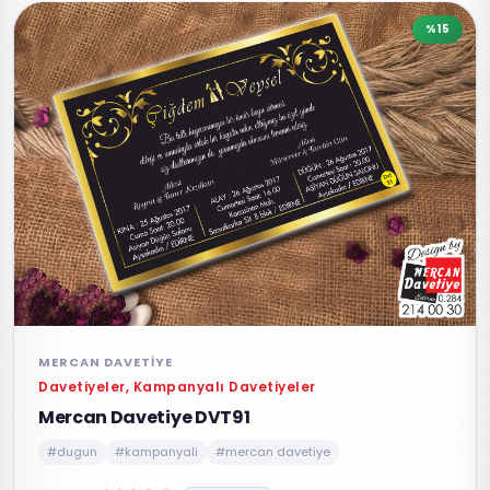
%15
MERCAN DAVETIYE
Davetiyeler, Kampanyalı Davetiyeler
Mercan Davetiye DVT91
#dugun
#kampanyali
#mercan davetiye