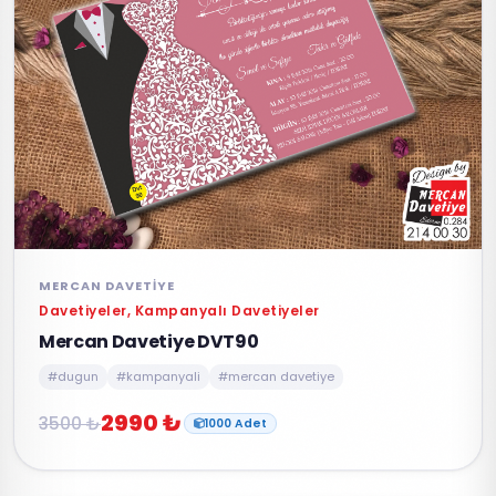
MERCAN DAVETIYE
Davetiyeler, Kampanyalı Davetiyeler
Mercan Davetiye DVT90
#dugun
#kampanyali
#mercan davetiye
2990 ₺
3500 ₺
1000 Adet