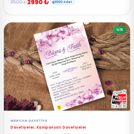
2990 ₺
3500 ₺
1000 Adet
%15
MERCAN DAVETIYE
Davetiyeler, Kampanyalı Davetiyeler