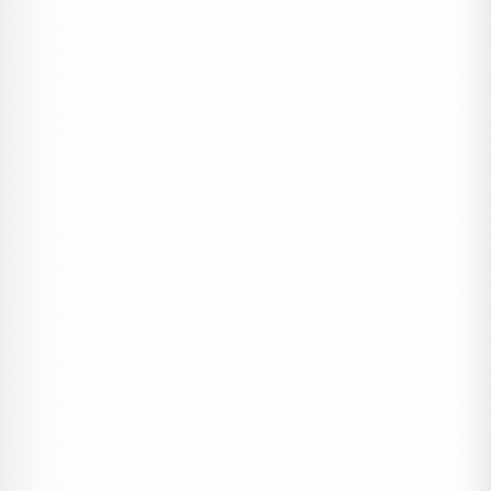
%15
MERCAN DAVETIYE
Davetiyeler, Kampanyalı Davetiyeler
Mercan Davetiye DVT96
#dugun
#kampanyali
#mercan davetiye