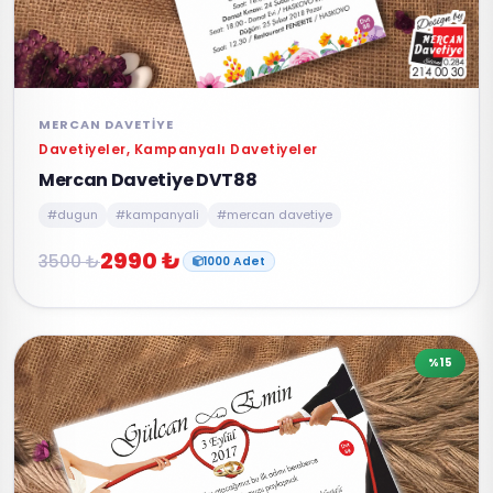
MERCAN DAVETIYE
Davetiyeler, Kampanyalı Davetiyeler
Mercan Davetiye DVT88
#dugun
#kampanyali
#mercan davetiye
2990 ₺
3500 ₺
1000 Adet
%15