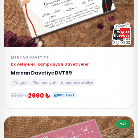
MERCAN DAVETIYE
Davetiyeler, Kampanyalı Davetiyeler
Mercan Davetiye DVT89
#dugun
#kampanyali
#mercan davetiye
2990 ₺
3500 ₺
1000 Adet
%15