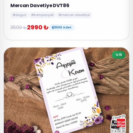
Mercan Davetiye DVT86
#dugun
#kampanyali
#mercan davetiye
2990 ₺
3500 ₺
1000 Adet
%15