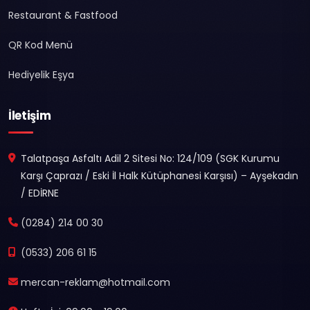
Restaurant & Fastfood
QR Kod Menü
Hediyelik Eşya
İletişim
Talatpaşa Asfaltı Adil 2 Sitesi No: 124/109 (SGK Kurumu
Karşı Çaprazı / Eski İl Halk Kütüphanesi Karşısı) – Ayşekadın
/ EDİRNE
(0284) 214 00 30
(0533) 206 61 15
mercan-reklam@hotmail.com