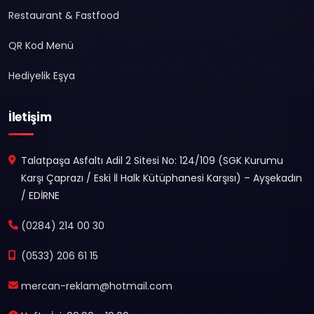
Restaurant & Fastfood
QR Kod Menü
Hediyelik Eşya
İletişim
Talatpaşa Asfaltı Adil 2 Sitesi No: 124/109 (SGK Kurumu
Karşı Çaprazı / Eski İl Halk Kütüphanesi Karşısı) – Ayşekadın
/ EDİRNE
(0284) 214 00 30
(0533) 206 61 15
mercan-reklam@hotmail.com