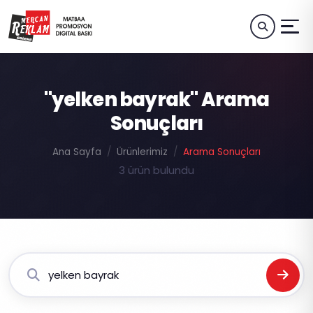
"yelken bayrak" Arama
Sonuçları
Ana Sayfa
Ürünlerimiz
Arama Sonuçları
3 ürün bulundu