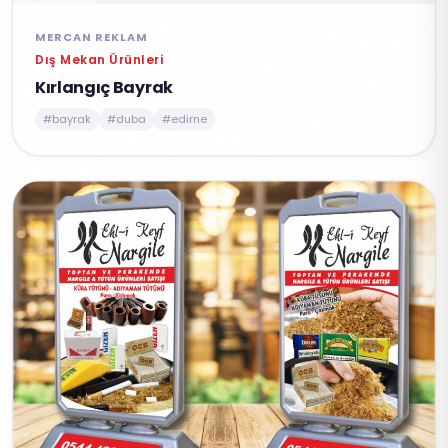
MERCAN REKLAM
Dış Mekan Ürünleri
Kırlangıç Bayrak
#bayrak
#duba
#edirne