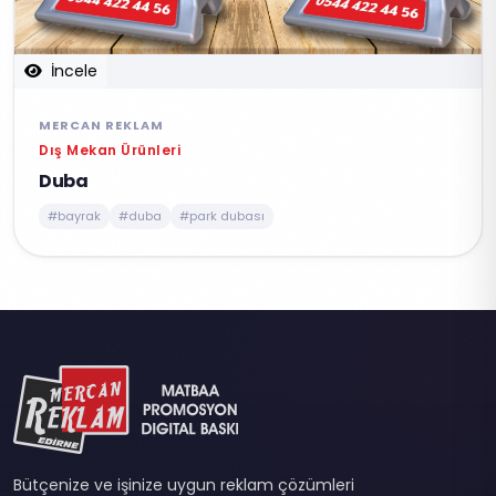
İncele
MERCAN REKLAM
Dış Mekan Ürünleri
Duba
#bayrak
#duba
#park dubası
Bütçenize ve işinize uygun reklam çözümleri