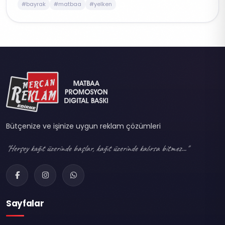
#bayrak
#matbaa
#yelken
Bütçenize ve işinize uygun reklam çözümleri
"Herşey kağıt üzerinde başlar, kağıt üzerinde kalırsa bitmez..."
Sayfalar