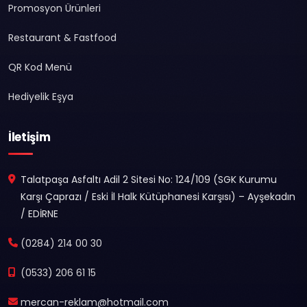
Promosyon Ürünleri
Restaurant & Fastfood
QR Kod Menü
Hediyelik Eşya
İletişim
Talatpaşa Asfaltı Adil 2 Sitesi No: 124/109 (SGK Kurumu
Karşı Çaprazı / Eski İl Halk Kütüphanesi Karşısı) – Ayşekadın
/ EDİRNE
(0284) 214 00 30
(0533) 206 61 15
mercan-reklam@hotmail.com