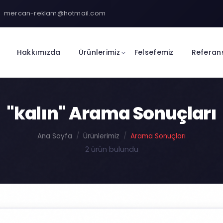
mercan-reklam@hotmail.com
Hakkımızda
Ürünlerimiz
Felsefemiz
Referan
"kalın" Arama Sonuçları
Ana Sayfa
Ürünlerimiz
Arama Sonuçları
2 ürün bulundu