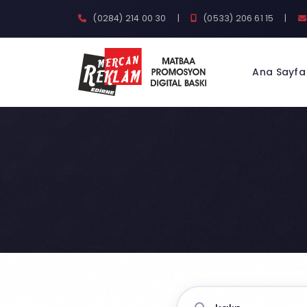
(0284) 214 00 30
|
(0533) 206 61 15
|
Ana Sayfa