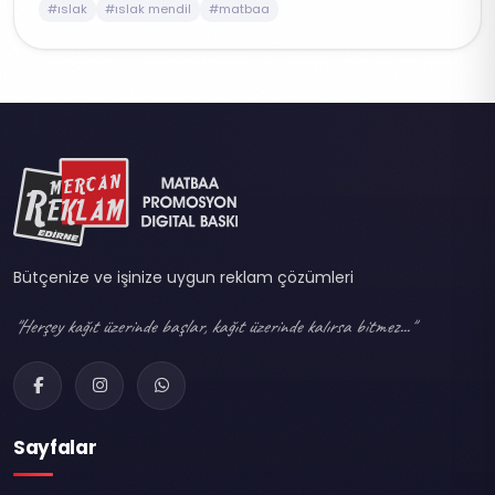
#ıslak
#ıslak mendil
#matbaa
Bütçenize ve işinize uygun reklam çözümleri
"Herşey kağıt üzerinde başlar, kağıt üzerinde kalırsa bitmez..."
Sayfalar