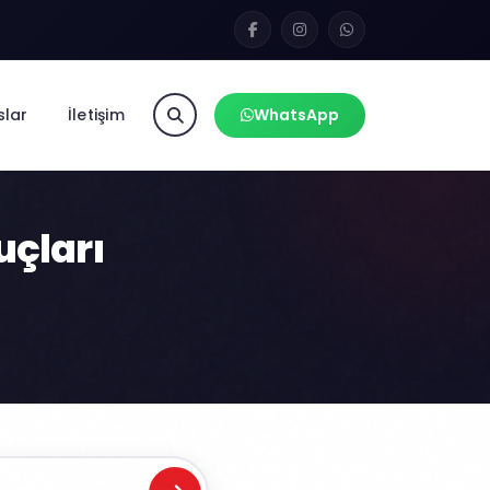
slar
İletişim
WhatsApp
uçları