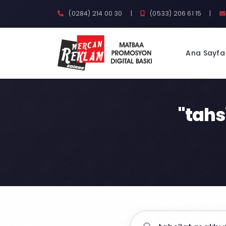
(0284) 214 00 30
|
(0533) 206 61 15
|
Ana Sayfa
"tahs