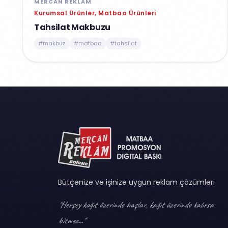
MERCAN REKLAM
Kurumsal Ürünler, Matbaa Ürünleri
Tahsilat Makbuzu
#makbuz
#matbaa
#tahsilat
Bütçenize ve işinize uygun reklam çözümleri
"Herşey kağıt üzerinde başlar, kağıt üzerinde kalırsa
bitmez..."