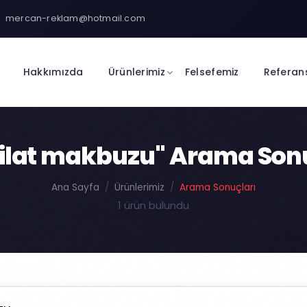
mercan-reklam@hotmail.com
Hakkımızda
Ürünlerimiz
Felsefemiz
Referan
ilat makbuzu" Arama Son
Ana Sayfa
Ürünlerimiz
Arama Sonuçları
1 ürün bulundu