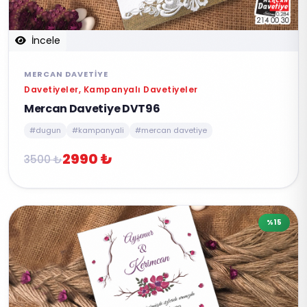
İncele
MERCAN DAVETIYE
Davetiyeler, Kampanyalı Davetiyeler
Mercan Davetiye DVT96
#dugun
#kampanyali
#mercan davetiye
2990 ₺
3500 ₺
%15