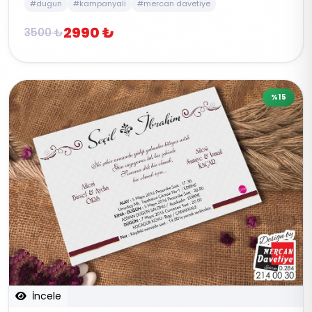
#dugun
#kampanyali
#mercan davetiye
2990 ₺
3500 ₺
%15
İncele