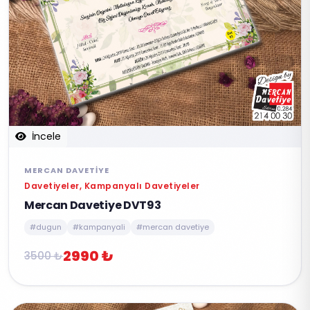
İncele
MERCAN DAVETIYE
Davetiyeler, Kampanyalı Davetiyeler
Mercan Davetiye DVT93
#dugun
#kampanyali
#mercan davetiye
2990 ₺
3500 ₺