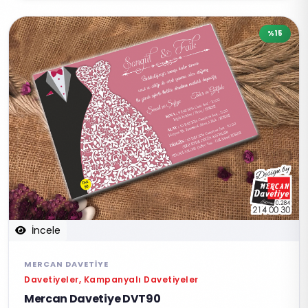
%15
İncele
MERCAN DAVETIYE
Davetiyeler, Kampanyalı Davetiyeler
Mercan Davetiye DVT90