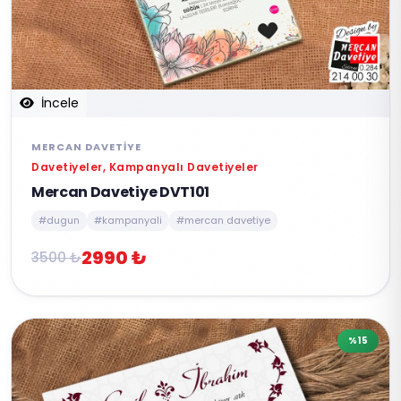
İncele
MERCAN DAVETIYE
Davetiyeler, Kampanyalı Davetiyeler
Mercan Davetiye DVT101
#dugun
#kampanyali
#mercan davetiye
2990 ₺
3500 ₺
%15