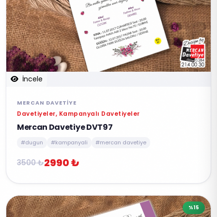
İncele
MERCAN DAVETIYE
Davetiyeler, Kampanyalı Davetiyeler
Mercan Davetiye DVT97
#dugun
#kampanyali
#mercan davetiye
2990 ₺
3500 ₺
%15