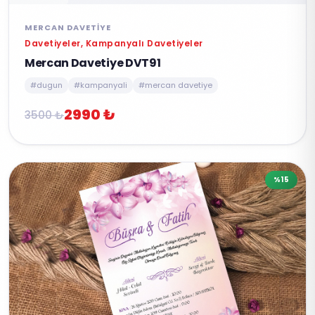
MERCAN DAVETIYE
Davetiyeler, Kampanyalı Davetiyeler
Mercan Davetiye DVT91
#dugun
#kampanyali
#mercan davetiye
2990 ₺
3500 ₺
%15