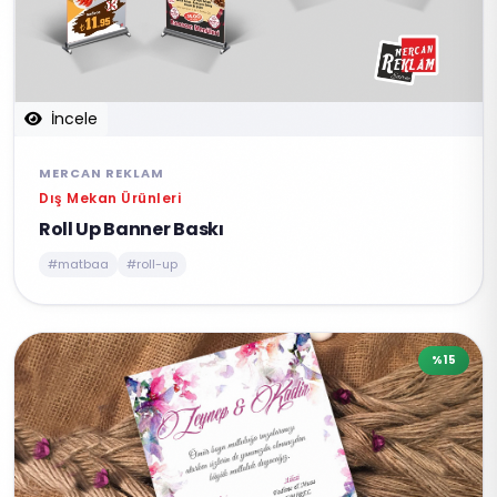
İncele
MERCAN REKLAM
Dış Mekan Ürünleri
Roll Up Banner Baskı
#matbaa
#roll-up
%15