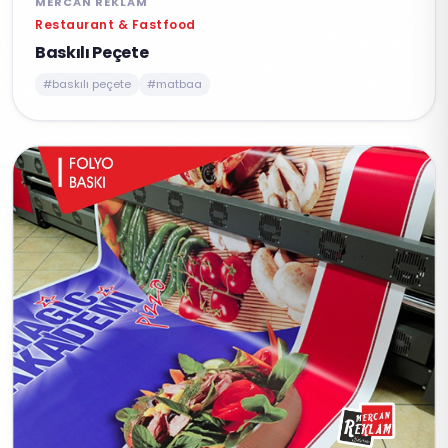
MERCAN REKLAM
Restaurant & Fastfood
Baskılı Peçete
#baskılı peçete
#matbaa