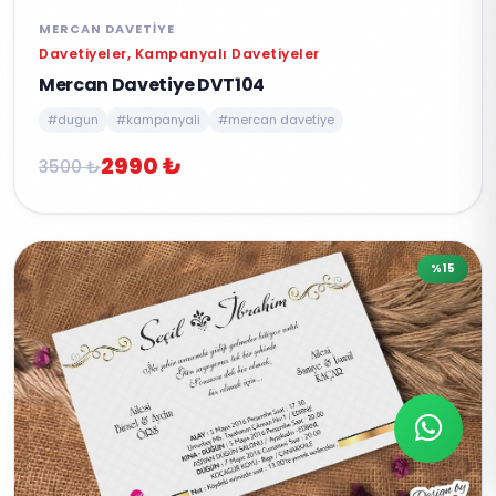
MERCAN DAVETIYE
Davetiyeler, Kampanyalı Davetiyeler
Mercan Davetiye DVT104
#dugun
#kampanyali
#mercan davetiye
2990 ₺
3500 ₺
%15