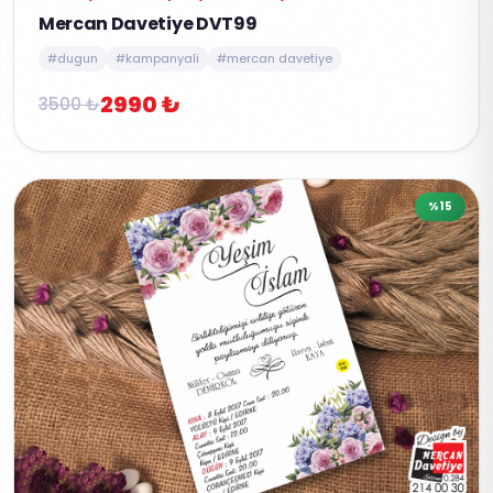
Mercan Davetiye DVT99
#dugun
#kampanyali
#mercan davetiye
2990 ₺
3500 ₺
%15