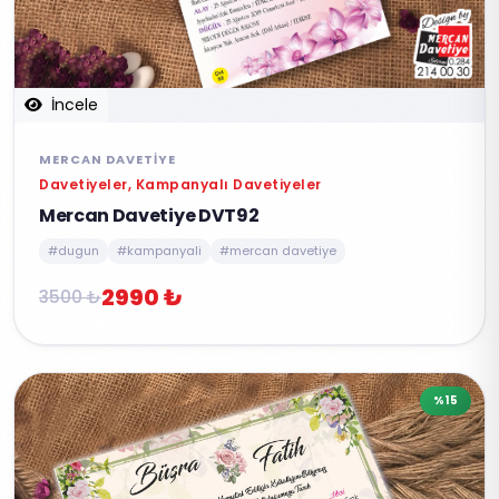
İncele
MERCAN DAVETIYE
Davetiyeler, Kampanyalı Davetiyeler
Mercan Davetiye DVT92
#dugun
#kampanyali
#mercan davetiye
2990 ₺
3500 ₺
%15