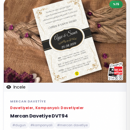
%15
İncele
MERCAN DAVETIYE
Davetiyeler, Kampanyalı Davetiyeler
Mercan Davetiye DVT94
#dugun
#kampanyali
#mercan davetiye