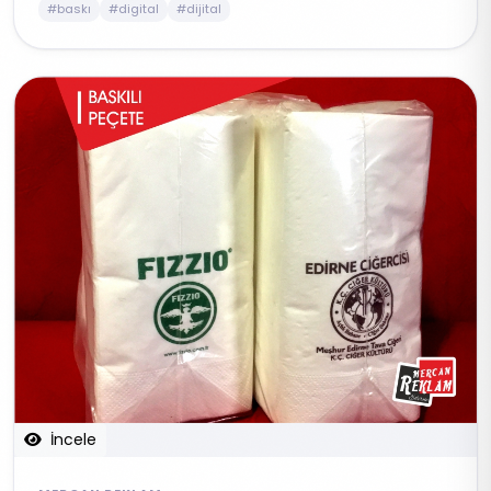
#baskı
#digital
#dijital
İncele