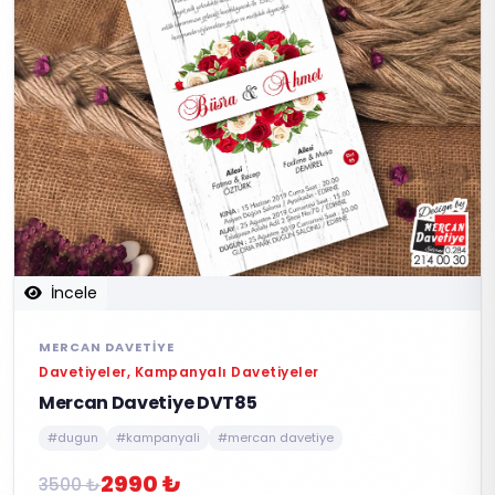
İncele
MERCAN DAVETIYE
Davetiyeler, Kampanyalı Davetiyeler
Mercan Davetiye DVT85
#dugun
#kampanyali
#mercan davetiye
2990 ₺
3500 ₺