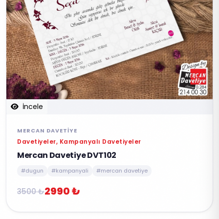
İncele
MERCAN DAVETIYE
Davetiyeler, Kampanyalı Davetiyeler
Mercan Davetiye DVT102
#dugun
#kampanyali
#mercan davetiye
2990 ₺
3500 ₺