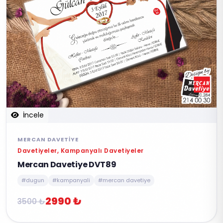
İncele
MERCAN DAVETIYE
Davetiyeler, Kampanyalı Davetiyeler
Mercan Davetiye DVT89
#dugun
#kampanyali
#mercan davetiye
2990 ₺
3500 ₺