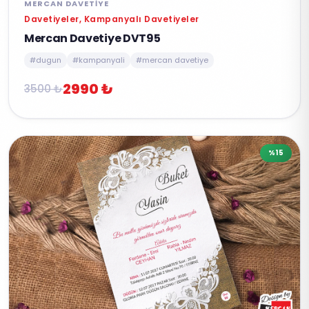
MERCAN DAVETIYE
Davetiyeler, Kampanyalı Davetiyeler
Mercan Davetiye DVT95
#dugun
#kampanyali
#mercan davetiye
2990 ₺
3500 ₺
%15