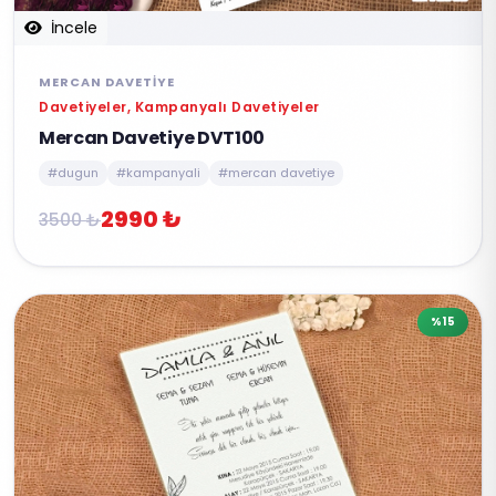
İncele
MERCAN DAVETIYE
Davetiyeler, Kampanyalı Davetiyeler
Mercan Davetiye DVT100
#dugun
#kampanyali
#mercan davetiye
2990 ₺
3500 ₺
%15