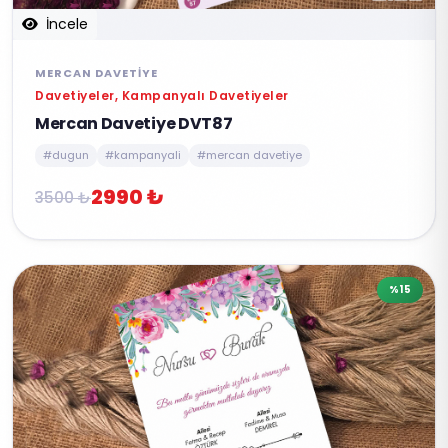
İncele
MERCAN DAVETIYE
Davetiyeler, Kampanyalı Davetiyeler
Mercan Davetiye DVT87
#dugun
#kampanyali
#mercan davetiye
2990 ₺
3500 ₺
%15