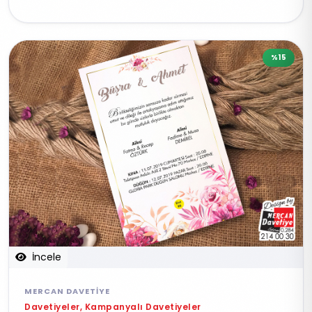
%15
İncele
MERCAN DAVETIYE
Davetiyeler, Kampanyalı Davetiyeler