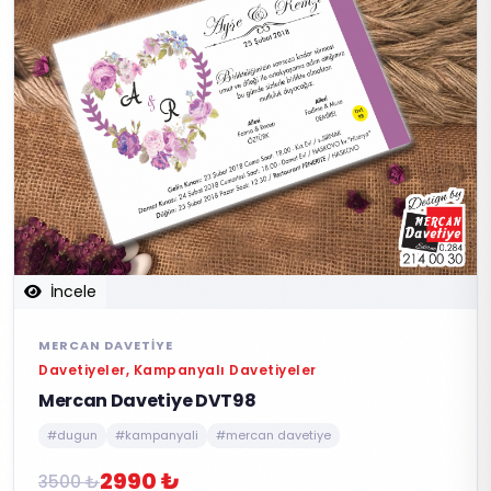
İncele
MERCAN DAVETIYE
Davetiyeler, Kampanyalı Davetiyeler
Mercan Davetiye DVT98
#dugun
#kampanyali
#mercan davetiye
2990 ₺
3500 ₺