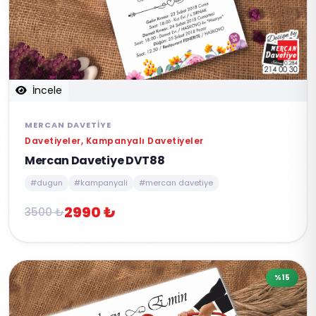
İncele
MERCAN DAVETIYE
Davetiyeler, Kampanyalı Davetiyeler
Mercan Davetiye DVT88
#dugun
#kampanyali
#mercan davetiye
2990 ₺
3500 ₺
%15