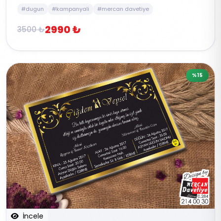
#dugun
#kampanyali
#mercan davetiye
2990 ₺
3500 ₺
%15
İncele