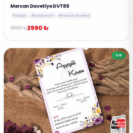
Mercan Davetiye DVT86
#dugun
#kampanyali
#mercan davetiye
2990 ₺
3500 ₺
%15