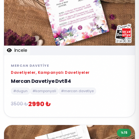
İncele
MERCAN DAVETIYE
Davetiyeler, Kampanyalı Davetiyeler
Mercan Davetiye Dvt84
#dugun
#kampanyali
#mercan davetiye
2990 ₺
3500 ₺
%15