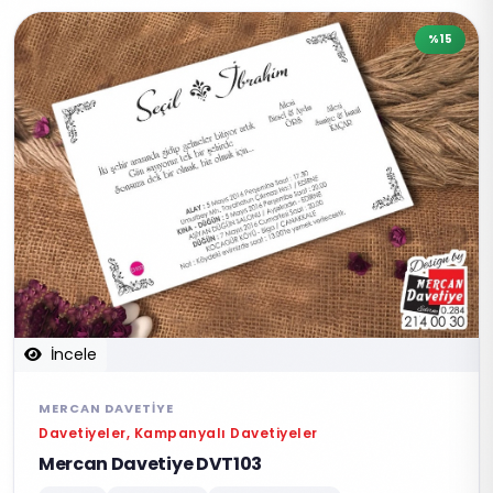
%15
İncele
MERCAN DAVETIYE
Davetiyeler, Kampanyalı Davetiyeler
Mercan Davetiye DVT103