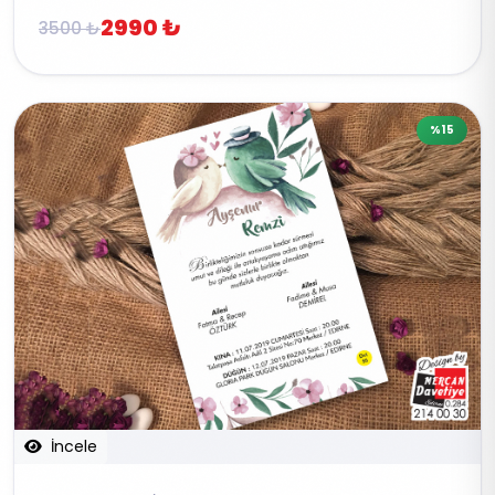
2990 ₺
3500 ₺
%15
İncele