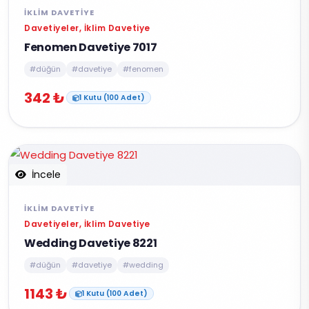
İKLIM DAVETIYE
Davetiyeler, İklim Davetiye
Fenomen Davetiye 7017
#düğün
#davetiye
#fenomen
342 ₺
1 Kutu (100 Adet)
İncele
İKLIM DAVETIYE
Davetiyeler, İklim Davetiye
Wedding Davetiye 8221
#düğün
#davetiye
#wedding
1143 ₺
1 Kutu (100 Adet)