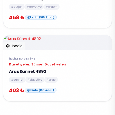
#düğün
#davetiye
#erdem
458 ₺
1 Kutu (100 Adet)
İncele
İKLIM DAVETIYE
Davetiyeler, Sünnet Davetiyeleri
Aras Sünnet 4892
#sünnet
#davetiye
#aras
403 ₺
1 Kutu (100 Adet)