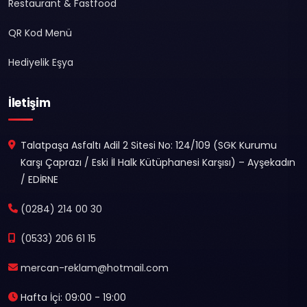
Restaurant & Fastfood
QR Kod Menü
Hediyelik Eşya
İletişim
Talatpaşa Asfaltı Adil 2 Sitesi No: 124/109 (SGK Kurumu
Karşı Çaprazı / Eski İl Halk Kütüphanesi Karşısı) – Ayşekadın
/ EDİRNE
(0284) 214 00 30
(0533) 206 61 15
mercan-reklam@hotmail.com
Hafta İçi: 09:00 - 19:00