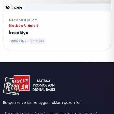
İncele
MERCAN REKLAM
Matbaa Ürünleri
İmsakiye
#imsakiye
#matbaa
Bütçenize ve işinize uygun reklam çözümleri
"Herşey kağıt üzerinde başlar, kağıt üzerinde kalırsa bitmez..."