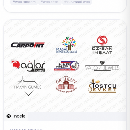
#web tasarım
#web sitesi
#kurumsal web
İncele