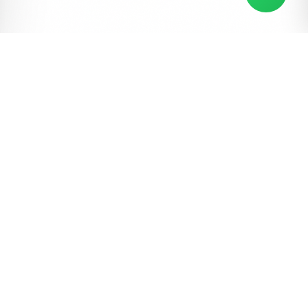
ERDEM DAVETIYE
Davetiyeler, Erdem İnvitations
Erdem Davetiye 5137
#düğün
#davetiye
#erdem