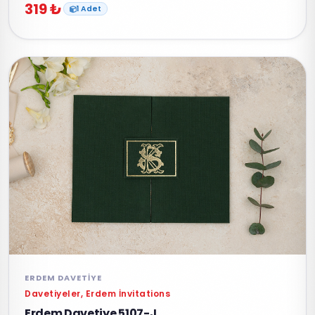
319 ₺
1 Adet
ERDEM DAVETIYE
Davetiyeler, Erdem İnvitations
Erdem Davetiye 5107-J