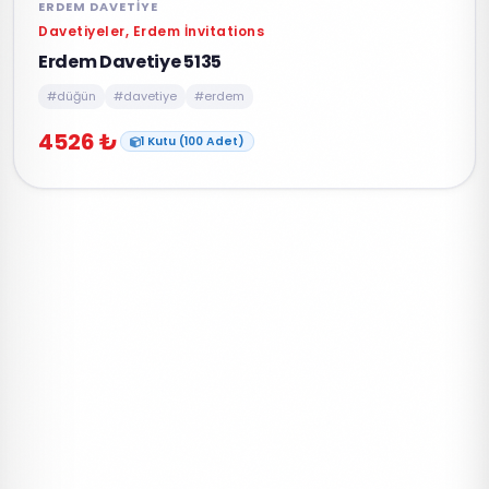
ERDEM DAVETIYE
Davetiyeler, Erdem İnvitations
Erdem Davetiye 5135
#düğün
#davetiye
#erdem
4526 ₺
1 Kutu (100 Adet)