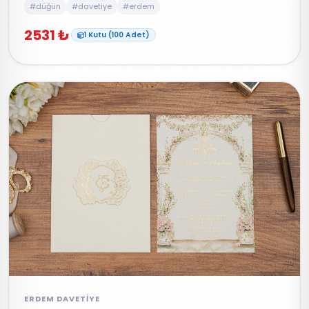
#düğün
#davetiye
#erdem
2531 ₺
1 Kutu (100 Adet)
ERDEM DAVETIYE