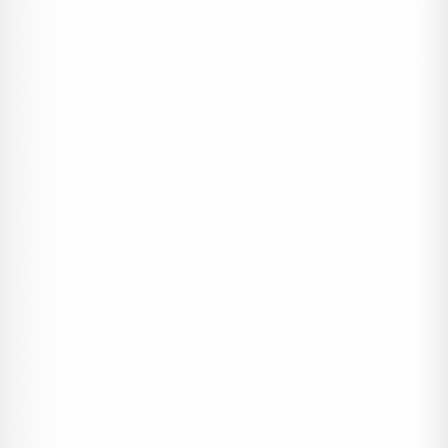
ERDEM DAVETIYE
Davetiyeler, Erdem İnvitations
Erdem Davetiye 5123
#düğün
#davetiye
#erdem
2148 ₺
1 Kutu (100 Adet)