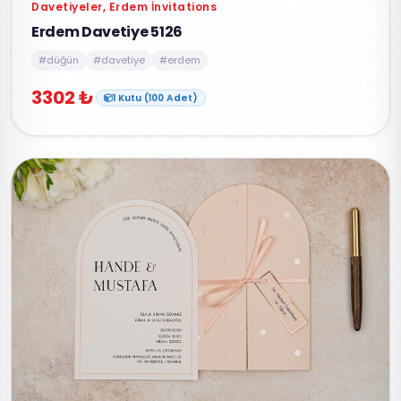
Davetiyeler, Erdem İnvitations
Erdem Davetiye 5126
#düğün
#davetiye
#erdem
3302 ₺
1 Kutu (100 Adet)