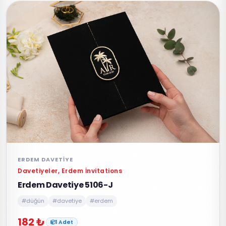
ERDEM DAVETIYE
Davetiyeler, Erdem İnvitations
Erdem Davetiye 5106-J
#düğün
#davetiye
#erdem
182 ₺
1 Adet