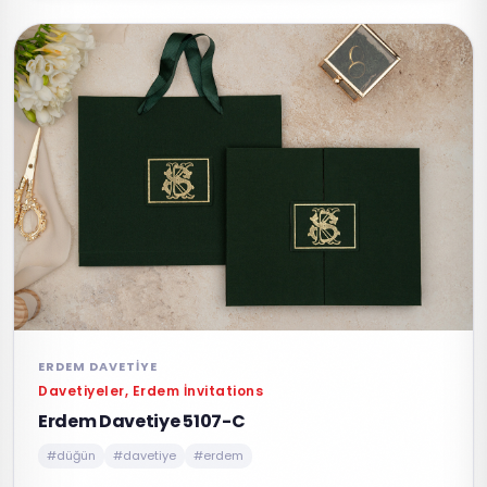
ERDEM DAVETIYE
Davetiyeler, Erdem İnvitations
Erdem Davetiye 5107-C
#düğün
#davetiye
#erdem