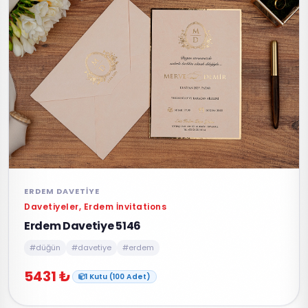
ERDEM DAVETIYE
Davetiyeler, Erdem İnvitations
Erdem Davetiye 5146
#düğün
#davetiye
#erdem
5431 ₺
1 Kutu (100 Adet)