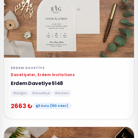
ERDEM DAVETIYE
Davetiyeler, Erdem İnvitations
Erdem Davetiye 5148
#düğün
#davetiye
#erdem
2663 ₺
1 Kutu (100 Adet)