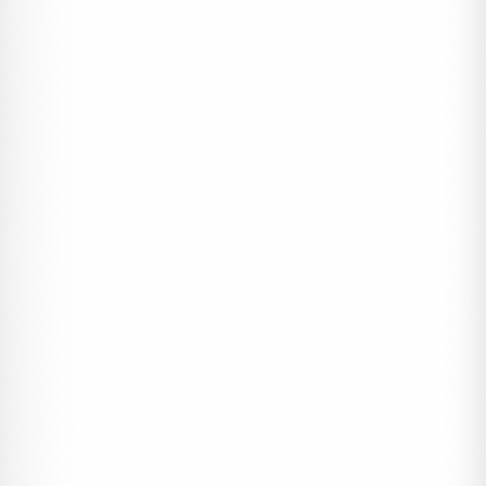
ERDEM DAVETIYE
Davetiyeler, Erdem İnvitations
Erdem Davetiye 5127
#düğün
#davetiye
#erdem
3860 ₺
1 Kutu (100 Adet)