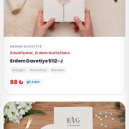
ERDEM DAVETIYE
Davetiyeler, Erdem İnvitations
Erdem Davetiye 5112-J
#düğün
#davetiye
#erdem
88 ₺
1 Adet