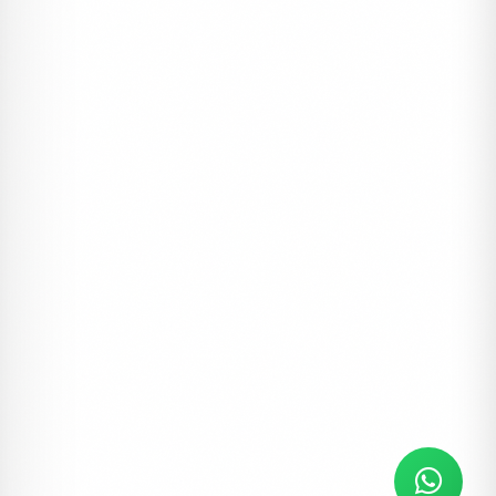
ERDEM DAVETIYE
Davetiyeler, Erdem İnvitations
Erdem Davetiye 5114
#düğün
#davetiye
#erdem
5842 ₺
1 Kutu (100 Adet)