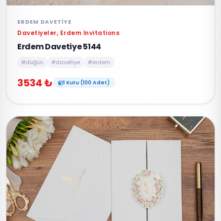
ERDEM DAVETIYE
Davetiyeler, Erdem İnvitations
Erdem Davetiye 5144
#düğün
#davetiye
#erdem
3534 ₺
1 Kutu (100 Adet)