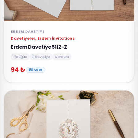
ERDEM DAVETIYE
Davetiyeler, Erdem İnvitations
Erdem Davetiye 5112-Z
#düğün
#davetiye
#erdem
94 ₺
1 Adet