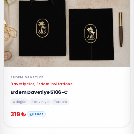
ERDEM DAVETIYE
Davetiyeler, Erdem İnvitations
Erdem Davetiye 5106-C
#düğün
#davetiye
#erdem
319 ₺
1 Adet