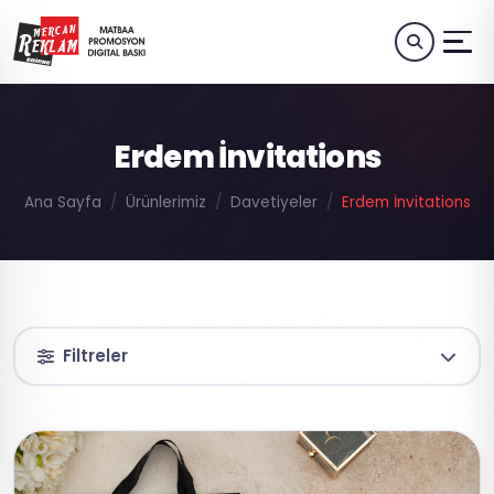
Erdem İnvitations
Ana Sayfa
Ürünlerimiz
Davetiyeler
Erdem İnvitations
Filtreler