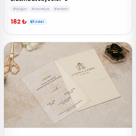
#düğün
#davetiye
#erdem
182 ₺
1 Adet