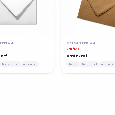
REKLAM
MERCAN REKLAM
Zarflar
Zarf
Kraft Zarf
#beyaz zarf
#mercan
#kraft
#kraft zarf
#mercan