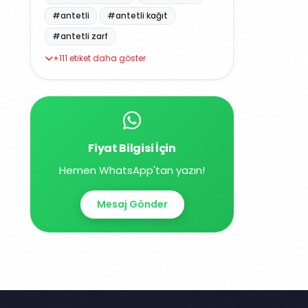
#antetli
#antetli kağıt
#antetli zarf
+111 etiket daha göster
Fiyat Bilgisi İçin
Hemen WhatsApp'tan yazın!
Mesaj Gönder