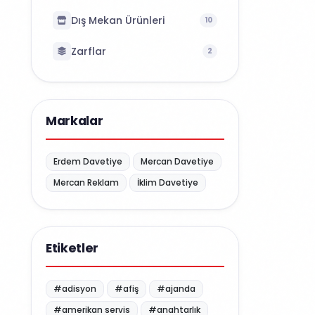
Dış Mekan Ürünleri
10
Zarflar
2
Markalar
Erdem Davetiye
Mercan Davetiye
Mercan Reklam
İklim Davetiye
Etiketler
#adisyon
#afiş
#ajanda
#amerikan servis
#anahtarlık