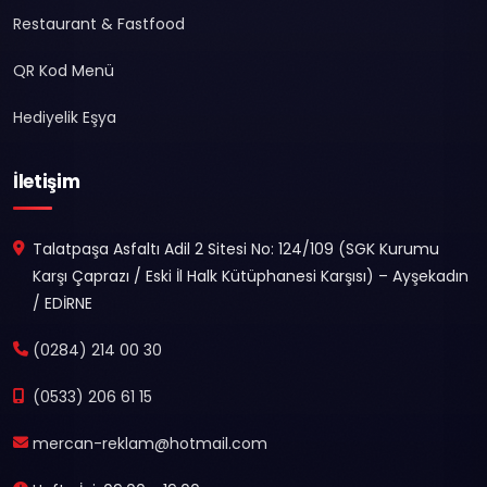
Restaurant & Fastfood
QR Kod Menü
Hediyelik Eşya
İletişim
Talatpaşa Asfaltı Adil 2 Sitesi No: 124/109 (SGK Kurumu
Karşı Çaprazı / Eski İl Halk Kütüphanesi Karşısı) – Ayşekadın
/ EDİRNE
(0284) 214 00 30
(0533) 206 61 15
mercan-reklam@hotmail.com