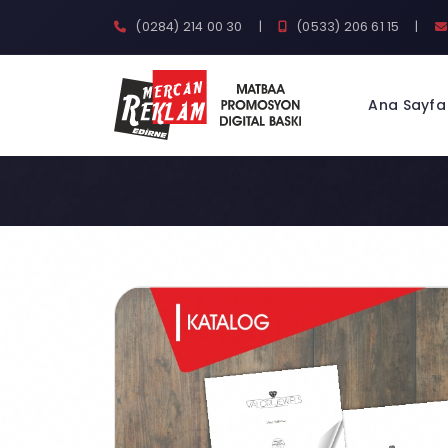
(0284) 214 00 30
|
(0533) 206 61 15
|
Ana Sayfa