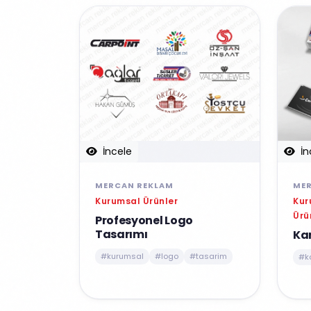
İn
İncele
ME
MERCAN REKLAM
Kur
Kurumsal Ürünler
Ürü
Profesyonel Logo
Tasarımı
Kar
#kurumsal
#logo
#tasarim
#ka