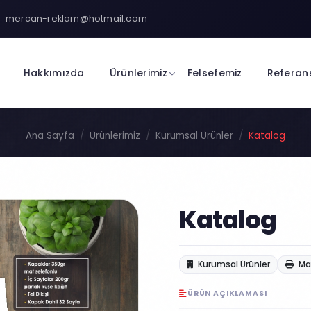
mercan-reklam@hotmail.com
Hakkımızda
Ürünlerimiz
Felsefemiz
Referan
Ana Sayfa
Ürünlerimiz
Kurumsal Ürünler
Katalog
Katalog
Kurumsal Ürünler
Mat
ÜRÜN AÇIKLAMASI