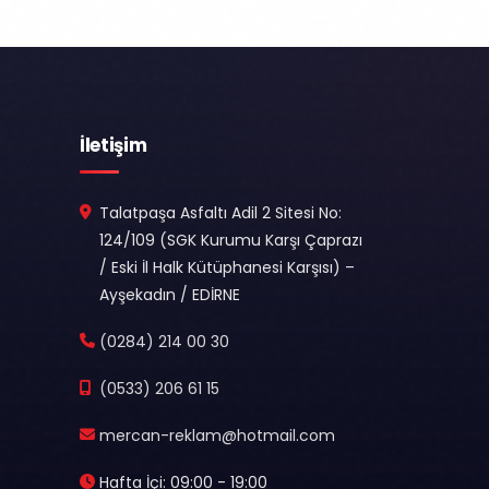
İletişim
Talatpaşa Asfaltı Adil 2 Sitesi No:
124/109 (SGK Kurumu Karşı Çaprazı
/ Eski İl Halk Kütüphanesi Karşısı) –
Ayşekadın / EDİRNE
(0284) 214 00 30
(0533) 206 61 15
mercan-reklam@hotmail.com
Hafta İçi: 09:00 - 19:00