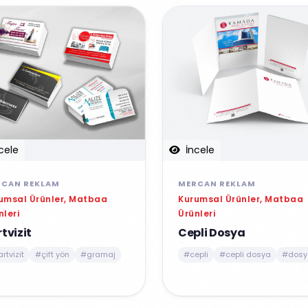
İncele
cele
MERCAN REKLAM
RCAN REKLAM
Kurumsal Ürünler, Matbaa
umsal Ürünler, Matbaa
Ürünleri
nleri
Cepli Dosya
tvizit
#cepli
#cepli dosya
#dosy
rtvizit
#çift yön
#gramaj