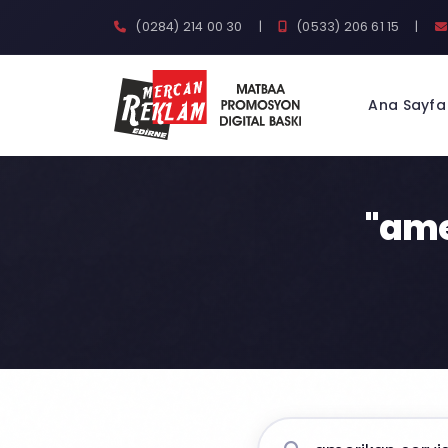
(0284) 214 00 30
|
(0533) 206 61 15
|
Ana Sayfa
"ame