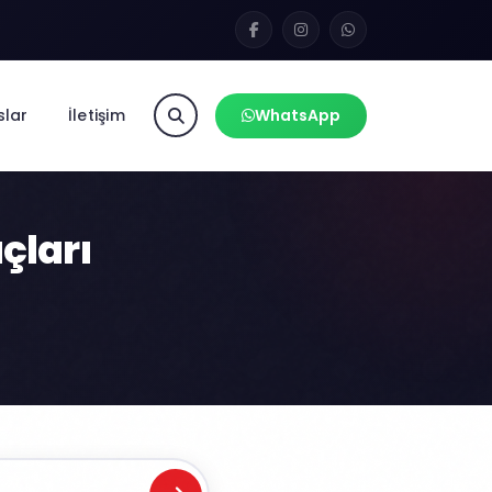
slar
İletişim
WhatsApp
çları