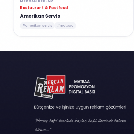
MERCAN REKLAM
Restaurant & Fastfood
Amerikan Servis
#amerikan servis
#matbaa
Bütçenize ve işinize uygun reklam çözümleri
"Herşey kağıt üzerinde başlar, kağıt üzerinde kalırsa
bitmez..."