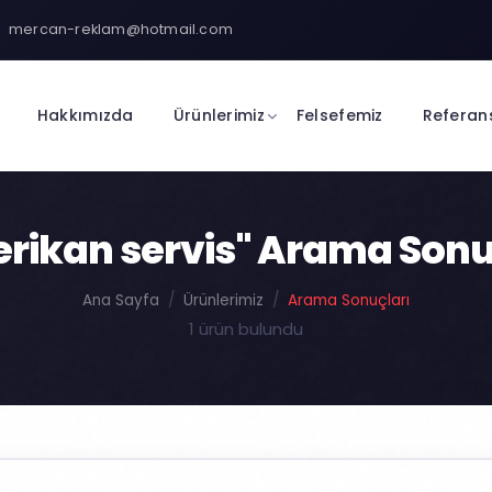
mercan-reklam@hotmail.com
Hakkımızda
Ürünlerimiz
Felsefemiz
Referan
rikan servis" Arama Sonu
Ana Sayfa
Ürünlerimiz
Arama Sonuçları
1 ürün bulundu