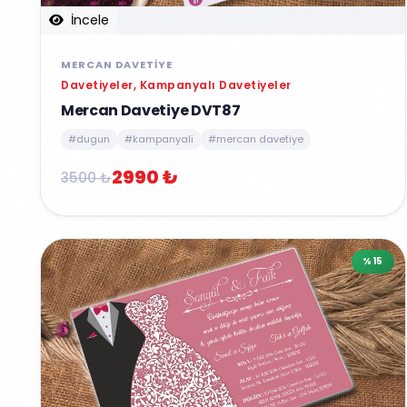
İncele
MERCAN DAVETIYE
Davetiyeler, Kampanyalı Davetiyeler
Mercan Davetiye DVT87
#dugun
#kampanyali
#mercan davetiye
2990 ₺
3500 ₺
%15