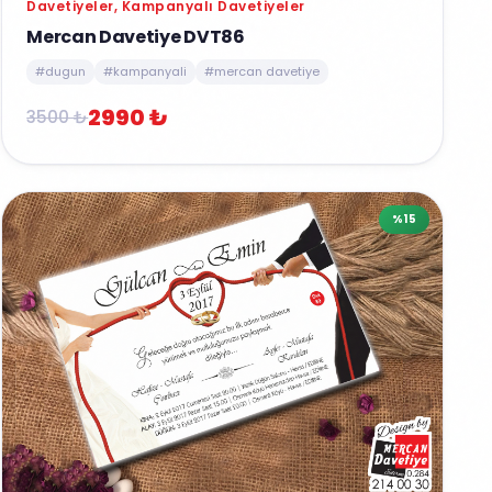
Davetiyeler, Kampanyalı Davetiyeler
Mercan Davetiye DVT86
#dugun
#kampanyali
#mercan davetiye
2990 ₺
3500 ₺
%15