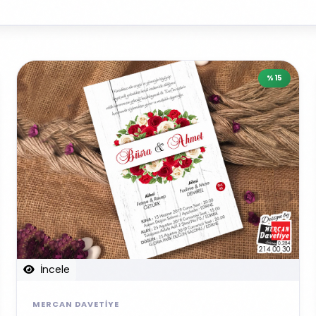
%15
İncele
MERCAN DAVETIYE