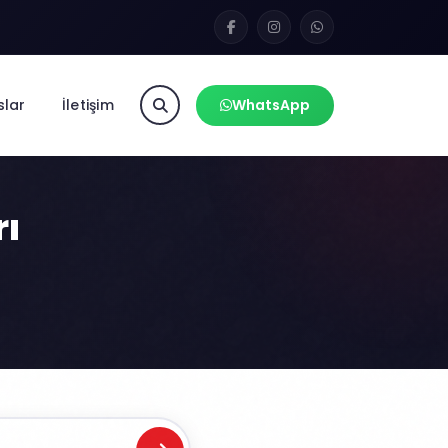
slar
İletişim
WhatsApp
rı