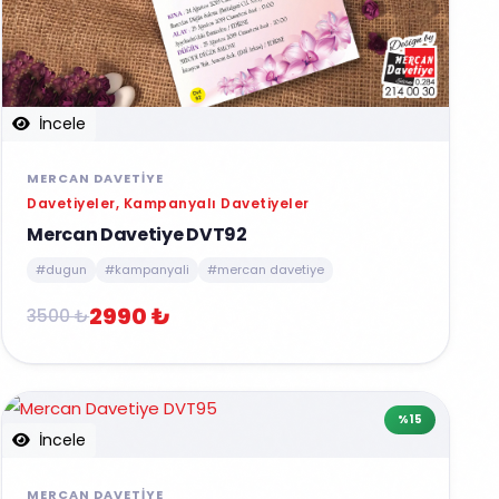
İncele
MERCAN DAVETIYE
Davetiyeler, Kampanyalı Davetiyeler
Mercan Davetiye DVT92
#dugun
#kampanyali
#mercan davetiye
2990 ₺
3500 ₺
%15
İncele
MERCAN DAVETIYE