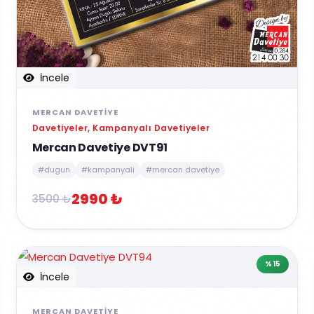
İncele
MERCAN DAVETIYE
Davetiyeler, Kampanyalı Davetiyeler
Mercan Davetiye DVT91
#dugun
#kampanyali
#mercan davetiye
2990 ₺
3500 ₺
%15
İncele
MERCAN DAVETIYE