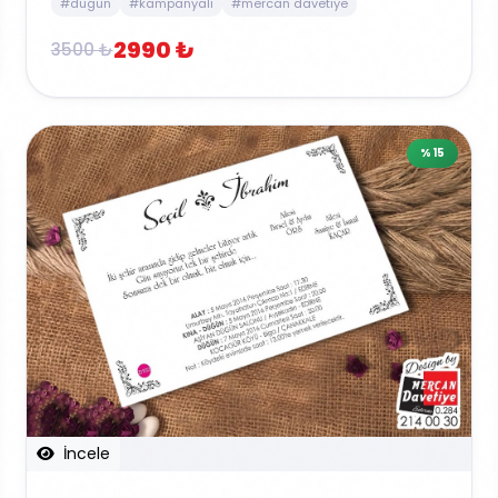
#dugun
#kampanyali
#mercan davetiye
2990 ₺
3500 ₺
%15
İncele