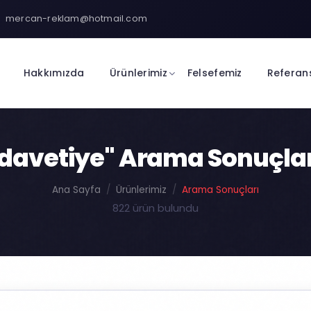
mercan-reklam@hotmail.com
Hakkımızda
Ürünlerimiz
Felsefemiz
Referan
davetiye" Arama Sonuçla
Ana Sayfa
Ürünlerimiz
Arama Sonuçları
822 ürün bulundu