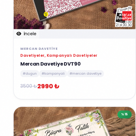
İncele
MERCAN DAVETIYE
Davetiyeler, Kampanyalı Davetiyeler
Mercan Davetiye DVT90
#dugun
#kampanyali
#mercan davetiye
2990 ₺
3500 ₺
%15