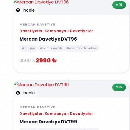
%15
İncele
MERCAN DAVETIYE
Davetiyeler, Kampanyalı Davetiyeler
Mercan Davetiye DVT96
#dugun
#kampanyali
#mercan davetiye
2990 ₺
3500 ₺
%15
İncele
MERCAN DAVETIYE
Davetiyeler, Kampanyalı Davetiyeler
Mercan Davetiye DVT99