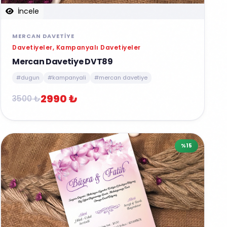
İncele
MERCAN DAVETIYE
Davetiyeler, Kampanyalı Davetiyeler
Mercan Davetiye DVT89
#dugun
#kampanyali
#mercan davetiye
2990 ₺
3500 ₺
%15