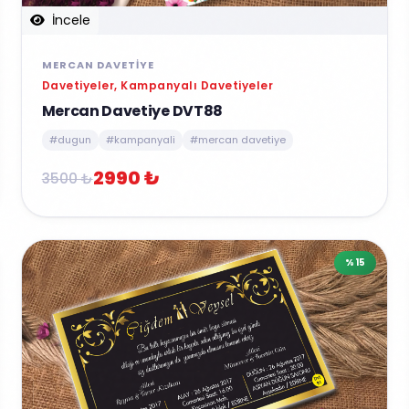
İncele
MERCAN DAVETIYE
Davetiyeler, Kampanyalı Davetiyeler
Mercan Davetiye DVT88
#dugun
#kampanyali
#mercan davetiye
2990 ₺
3500 ₺
%15