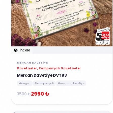
İncele
MERCAN DAVETIYE
Davetiyeler, Kampanyalı Davetiyeler
Mercan Davetiye DVT93
#dugun
#kampanyali
#mercan davetiye
2990 ₺
3500 ₺