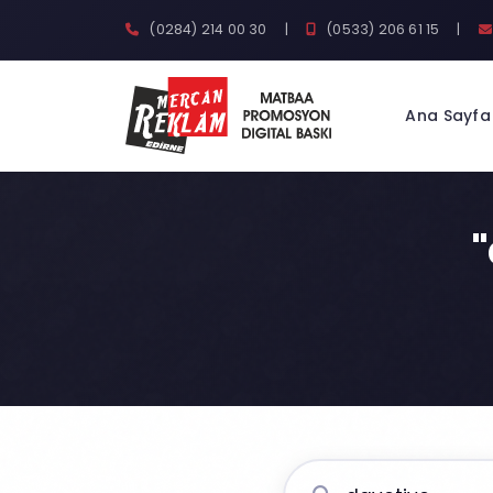
(0284) 214 00 30
|
(0533) 206 61 15
|
Ana Sayfa
"