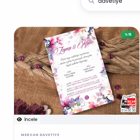
%15
İncele
MERCAN DAVETIYE