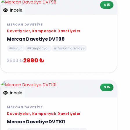
%15
İncele
MERCAN DAVETIYE
Davetiyeler, Kampanyalı Davetiyeler
Mercan Davetiye DVT98
#dugun
#kampanyali
#mercan davetiye
2990 ₺
3500 ₺
%15
İncele
MERCAN DAVETIYE
Davetiyeler, Kampanyalı Davetiyeler
Mercan Davetiye DVT101