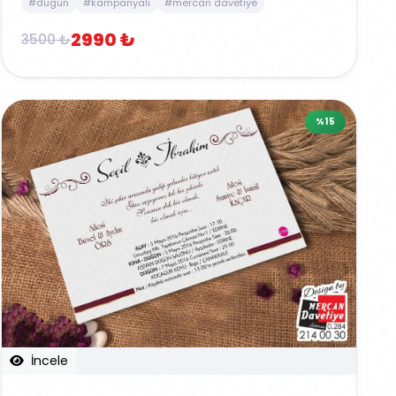
#dugun
#kampanyali
#mercan davetiye
2990 ₺
3500 ₺
%15
İncele