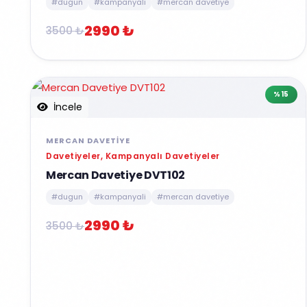
#dugun
#kampanyali
#mercan davetiye
2990 ₺
3500 ₺
%15
İncele
MERCAN DAVETIYE
Davetiyeler, Kampanyalı Davetiyeler
Mercan Davetiye DVT102
#dugun
#kampanyali
#mercan davetiye
2990 ₺
3500 ₺