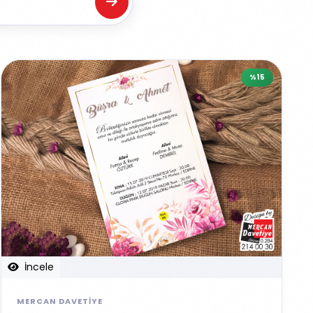
%15
İncele
MERCAN DAVETIYE