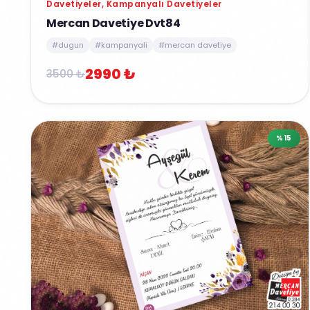
Davetiyeler, Kampanyalı Davetiyeler
Mercan Davetiye Dvt84
#dugun
#kampanyali
#mercan davetiye
2990 ₺
3500 ₺
%15