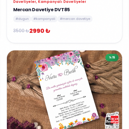
Davetiyeler, Kampanyalı Davetiyeler
Mercan Davetiye DVT85
#dugun
#kampanyali
#mercan davetiye
2990 ₺
3500 ₺
%15