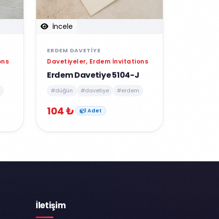
İncele
ERDEM DAVETIYE
ons
Davetiyeler, Erdem İnvitations
Erdem Davetiye 5104-J
#düğün
#davetiye
#erdem
104 ₺
1 Adet
İletişim