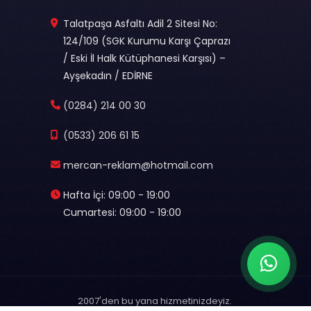
Talatpaşa Asfaltı Adil 2 Sitesi No:
124/109 (SGK Kurumu Karşı Çaprazı
/ Eski İl Halk Kütüphanesi Karşısı) –
Ayşekadın / EDİRNE
(0284) 214 00 30
(0533) 206 61 15
mercan-reklam@hotmail.com
Hafta İçi: 09:00 - 19:00
Cumartesi: 09:00 - 19:00
2007'den bu yana hizmetinizdeyiz.