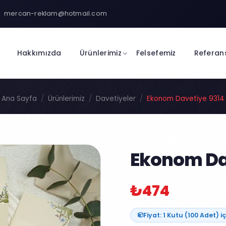
mercan-reklam@hotmail.com
Hakkımızda
Ürünlerimiz
Felsefemiz
Referan
Ana Sayfa
Ürünlerimiz
Davetiyeler
Ekonom Davetiye 9314
Ekonom Da
₺474
Fiyat: 1 Kutu (100 Adet) iç