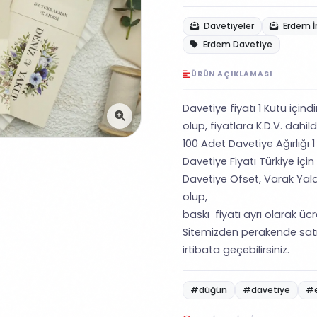
Davetiyeler
Erdem İ
Erdem Davetiye
ÜRÜN AÇIKLAMASI
Davetiye fiyatı 1 Kutu içind
olup, fiyatlara K.D.V. dahild
100 Adet Davetiye Ağırlığı 1 
Davetiye Fiyatı Türkiye için
Davetiye Ofset, Varak Yald
olup,
baskı fiyatı ayrı olarak ücret
Sitemizden perakende satı
irtibata geçebilirsiniz.
#düğün
#davetiye
#