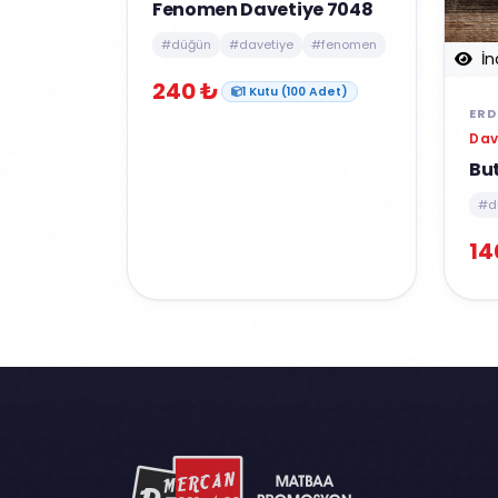
Fenomen Davetiye 7048
#düğün
#davetiye
#fenomen
İn
240 ₺
1 Kutu (100 Adet)
ERD
Dav
But
#d
14