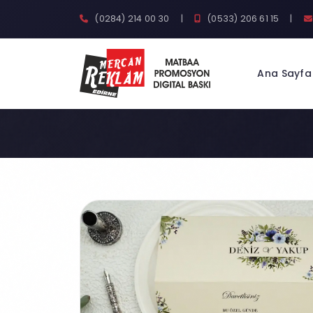
(0284) 214 00 30
|
(0533) 206 61 15
|
Ana Sayfa