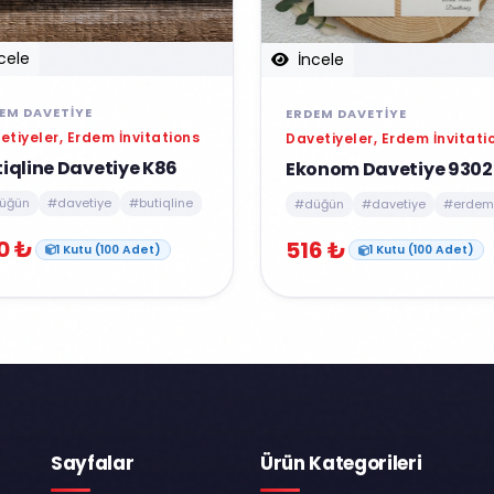
cele
İncele
EM DAVETIYE
ERDEM DAVETIYE
etiyeler, Erdem İnvitations
Davetiyeler, Erdem İnvitati
iqline Davetiye K86
Ekonom Davetiye 9302
üğün
#davetiye
#butiqline
#düğün
#davetiye
#erdem
0 ₺
516 ₺
1 Kutu (100 Adet)
1 Kutu (100 Adet)
Sayfalar
Ürün Kategorileri