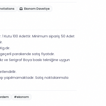
nvitations
Ekonom Davetiye
ir. 1 Kutu 100 Adettir. Minimum sipariş 50 Adet
ir.
Kg.dır.
 geçerli parakende satış fiyatıdır.
ız ve Serigraf Boya baskı tekniğine uygun
lendirilir.
şı yapılmamaktadır. Satış noktalarımızla
erdem
#ekonom