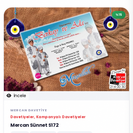
%15
İncele
MERCAN DAVETIYE
Davetiyeler, Kampanyalı Davetiyeler
Mercan Sünnet S172