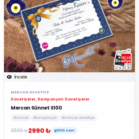
İncele
MERCAN DAVETIYE
Davetiyeler, Kampanyalı Davetiyeler
Mercan Sünnet S100
#sünnet
#kampanyali
#mercan davetiye
2990 ₺
3500 ₺
1000 Adet