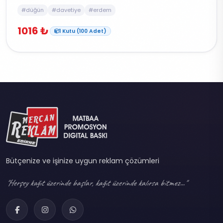
#düğün
#davetiye
#erdem
1016 ₺
1 Kutu (100 Adet)
Bütçenize ve işinize uygun reklam çözümleri
"Herşey kağıt üzerinde başlar, kağıt üzerinde kalırsa bitmez..."