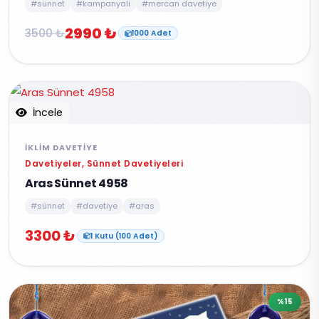
#sünnet
#kampanyali
#mercan davetiye
2990 ₺
3500 ₺
1000 Adet
İncele
İKLIM DAVETIYE
Davetiyeler, Sünnet Davetiyeleri
Aras Sünnet 4958
#sünnet
#davetiye
#aras
3300 ₺
1 Kutu (100 Adet)
%15