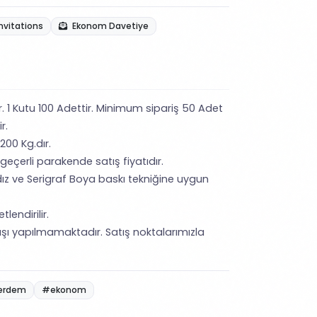
nvitations
Ekonom Davetiye
ir. 1 Kutu 100 Adettir. Minimum sipariş 50 Adet
ir.
200 Kg.dır.
 geçerli parakende satış fiyatıdır.
ız ve Serigraf Boya baskı tekniğine uygun
lendirilir.
şı yapılmamaktadır. Satış noktalarımızla
erdem
#ekonom