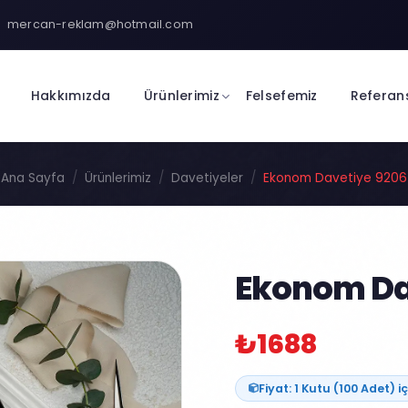
mercan-reklam@hotmail.com
Hakkımızda
Ürünlerimiz
Felsefemiz
Referan
Ana Sayfa
Ürünlerimiz
Davetiyeler
Ekonom Davetiye 9206
Ekonom Da
₺1688
Fiyat: 1 Kutu (100 Adet) iç