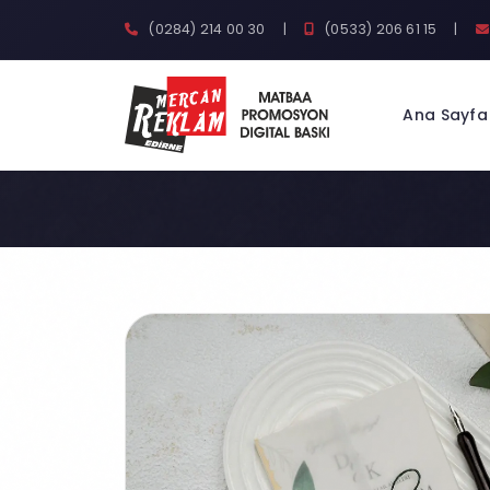
(0284) 214 00 30
|
(0533) 206 61 15
|
Ana Sayfa