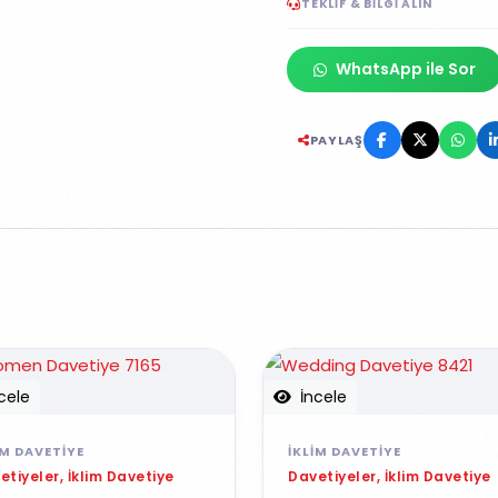
TEKLIF & BILGI ALIN
WhatsApp ile Sor
PAYLAŞ
cele
İncele
IM DAVETIYE
İKLIM DAVETIYE
etiyeler, İklim Davetiye
Davetiyeler, İklim Davetiye