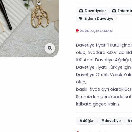
Davetiyeler
Erdem İ
Erdem Davetiye
ÜRÜN AÇIKLAMASI
Davetiye fiyatı 1 Kutu içind
olup, fiyatlara K.D.V. dahild
100 Adet Davetiye Ağırlığı 1,
Davetiye Fiyatı Türkiye için
Davetiye Ofset, Varak Yald
olup,
baskı fiyatı ayrı olarak ücret
Sitemizden perakende satı
irtibata geçebilirsiniz.
#düğün
#davetiye
#