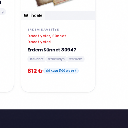
1
ng
İncele
ERDEM DAVETIYE
Davetiyeler, Sünnet
Davetiyeleri
Erdem Sünnet 80947
#sünnet
#davetiye
#erdem
812 ₺
1 Kutu (100 Adet)