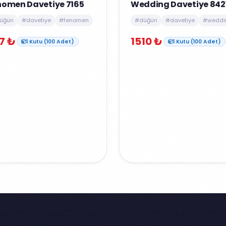
nomen Davetiye 7165
Wedding Davetiye 842
üğün
#davetiye
#fenomen
#düğün
#davetiye
#weddi
7 ₺
1510 ₺
1 Kutu (100 Adet)
1 Kutu (100 Adet)