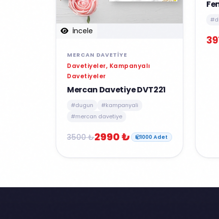
Fe
#d
İncele
39
MERCAN DAVETIYE
Davetiyeler, Kampanyalı
Davetiyeler
Mercan Davetiye DVT221
#dugun
#kampanyali
#mercan davetiye
2990 ₺
3500 ₺
1000 Adet