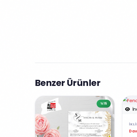
Benzer Ürünler
%15
İn
İKL
Dav