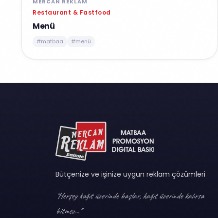
MERCAN REKLAM
Restaurant & Fastfood
Menü
#matbaa
#menü
Bütçenize ve işinize uygun reklam çözümleri
"Herşey kağıt üzerinde başlar, kağıt üzerinde kalırsa
bitmez..."