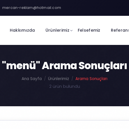
mercan-reklam@hotmail.com
Hakkımızda
Ürünlerimiz
Felsefemiz
Referan
"menü" Arama Sonuçları
Ana Sayfa
Ürünlerimiz
Arama Sonuçları
2 ürün bulundu