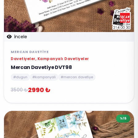
İncele
MERCAN DAVETIYE
Davetiyeler, Kampanyalı Davetiyeler
Mercan Davetiye DVT98
#dugun
#kampanyali
#mercan davetiye
2990 ₺
3500 ₺
%15