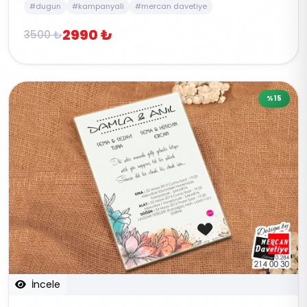
#dugun
#kampanyali
#mercan davetiye
2990 ₺
3500 ₺
%15
İncele