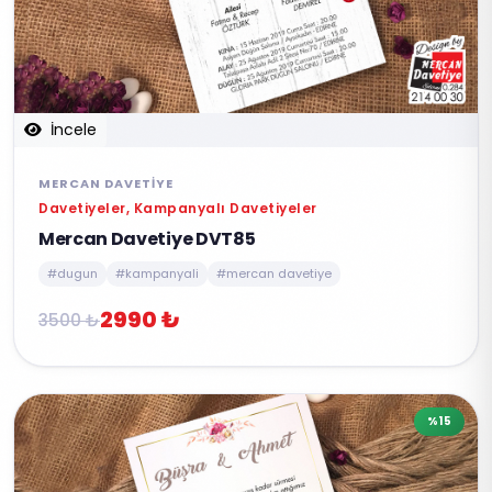
İncele
MERCAN DAVETIYE
Davetiyeler, Kampanyalı Davetiyeler
Mercan Davetiye DVT85
#dugun
#kampanyali
#mercan davetiye
2990 ₺
3500 ₺
%15