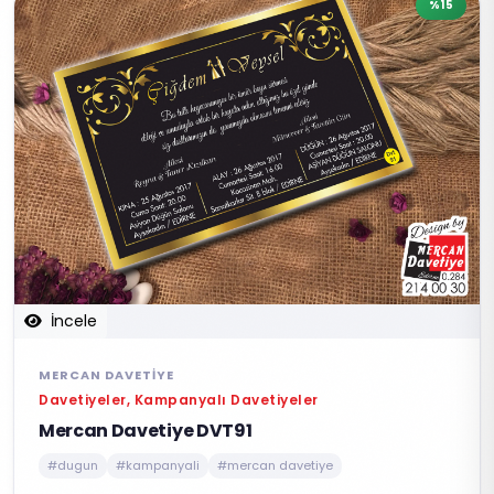
%15
İncele
MERCAN DAVETIYE
Davetiyeler, Kampanyalı Davetiyeler
Mercan Davetiye DVT91
#dugun
#kampanyali
#mercan davetiye