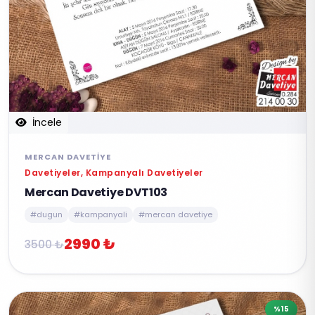
İncele
MERCAN DAVETIYE
Davetiyeler, Kampanyalı Davetiyeler
Mercan Davetiye DVT103
#dugun
#kampanyali
#mercan davetiye
2990 ₺
3500 ₺
%15