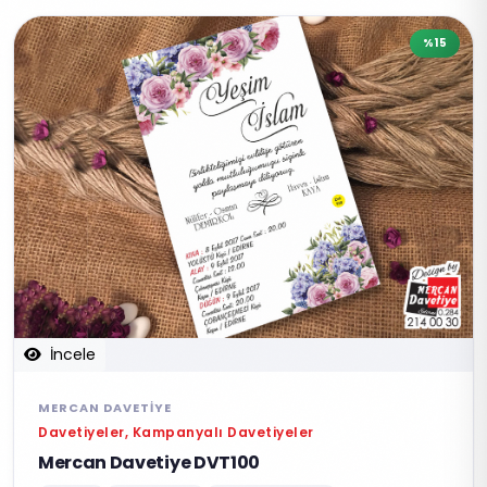
%15
İncele
MERCAN DAVETIYE
Davetiyeler, Kampanyalı Davetiyeler
Mercan Davetiye DVT100