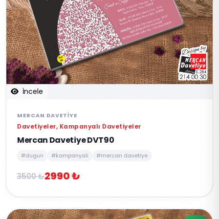
İncele
MERCAN DAVETIYE
Davetiyeler, Kampanyalı Davetiyeler
Mercan Davetiye DVT90
#dugun
#kampanyali
#mercan davetiye
2990 ₺
3500 ₺