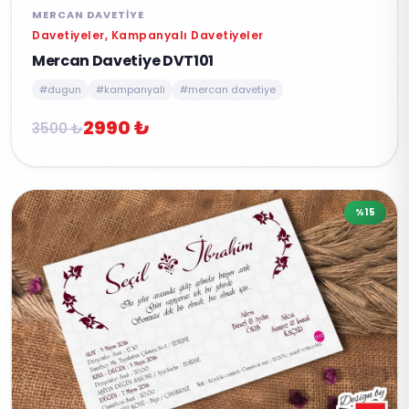
MERCAN DAVETIYE
Davetiyeler, Kampanyalı Davetiyeler
Mercan Davetiye DVT101
#dugun
#kampanyali
#mercan davetiye
2990 ₺
3500 ₺
%15