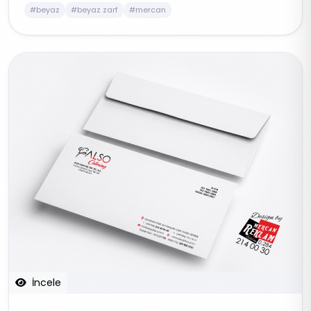
#beyaz
#beyaz zarf
#mercan
İncele