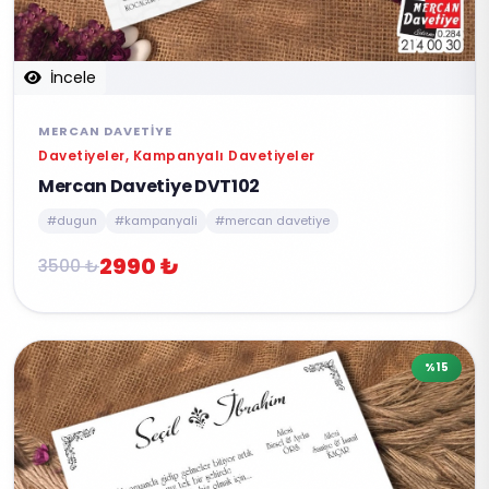
İncele
MERCAN DAVETIYE
Davetiyeler, Kampanyalı Davetiyeler
Mercan Davetiye DVT102
#dugun
#kampanyali
#mercan davetiye
2990 ₺
3500 ₺
%15