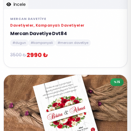
İncele
MERCAN DAVETIYE
Davetiyeler, Kampanyalı Davetiyeler
Mercan Davetiye Dvt84
#dugun
#kampanyali
#mercan davetiye
2990 ₺
3500 ₺
%15