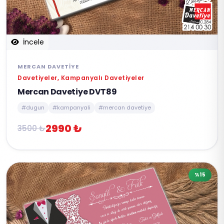
İncele
MERCAN DAVETIYE
Davetiyeler, Kampanyalı Davetiyeler
Mercan Davetiye DVT89
#dugun
#kampanyali
#mercan davetiye
2990 ₺
3500 ₺
%15