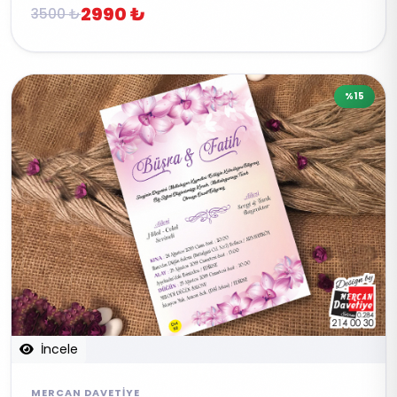
2990 ₺
3500 ₺
%15
İncele
MERCAN DAVETIYE