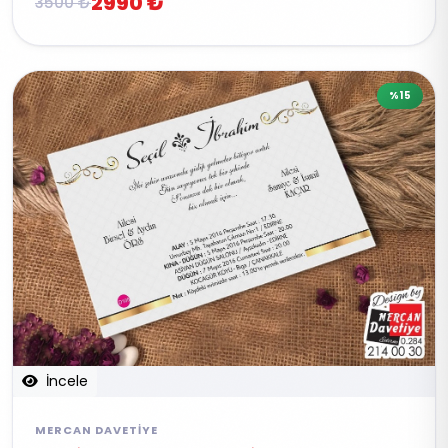
2990 ₺
3500 ₺
%15
İncele
MERCAN DAVETIYE