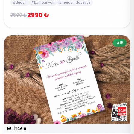
#dugun
#kampanyali
#mercan davetiye
2990 ₺
3500 ₺
%15
İncele