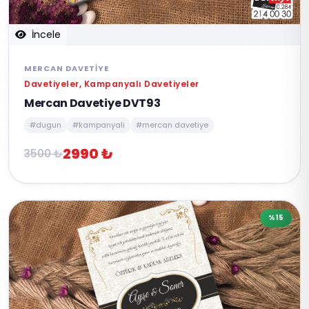
İncele
MERCAN DAVETIYE
Davetiyeler, Kampanyalı Davetiyeler
Mercan Davetiye DVT93
#dugun
#kampanyali
#mercan davetiye
2990 ₺
3500 ₺
%15