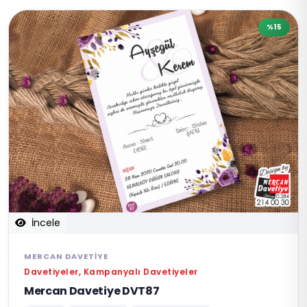
%15
İncele
MERCAN DAVETIYE
Davetiyeler, Kampanyalı Davetiyeler
Mercan Davetiye DVT87