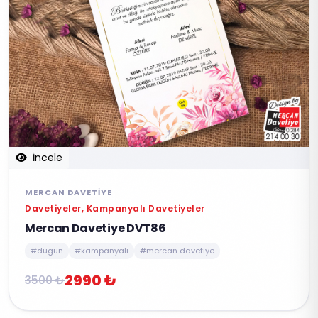
İncele
MERCAN DAVETIYE
Davetiyeler, Kampanyalı Davetiyeler
Mercan Davetiye DVT86
#dugun
#kampanyali
#mercan davetiye
2990 ₺
3500 ₺