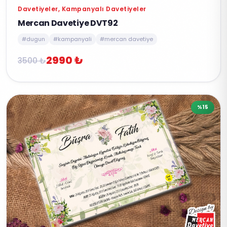
Davetiyeler, Kampanyalı Davetiyeler
Mercan Davetiye DVT92
#dugun
#kampanyali
#mercan davetiye
2990 ₺
3500 ₺
%15