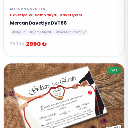
MERCAN DAVETIYE
Davetiyeler, Kampanyalı Davetiyeler
Mercan Davetiye DVT88
#dugun
#kampanyali
#mercan davetiye
2990 ₺
3500 ₺
%15