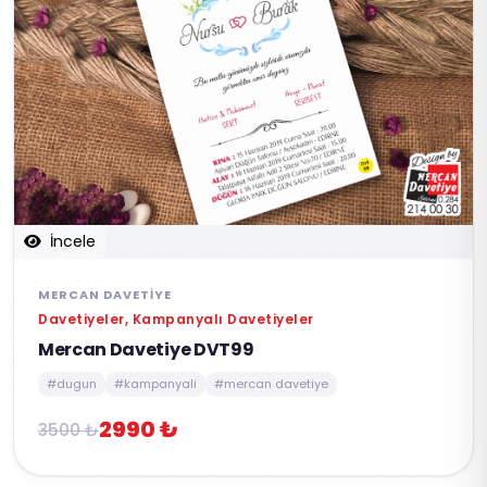
İncele
MERCAN DAVETIYE
Davetiyeler, Kampanyalı Davetiyeler
Mercan Davetiye DVT99
#dugun
#kampanyali
#mercan davetiye
2990 ₺
3500 ₺