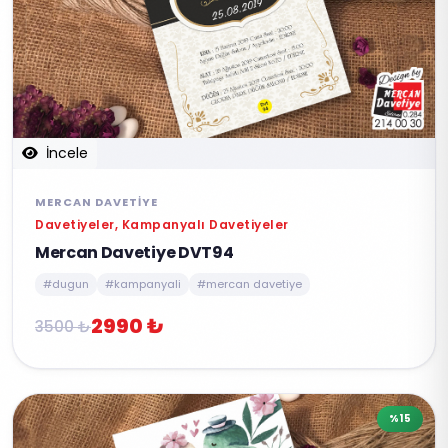
İncele
MERCAN DAVETIYE
Davetiyeler, Kampanyalı Davetiyeler
Mercan Davetiye DVT94
#dugun
#kampanyali
#mercan davetiye
2990 ₺
3500 ₺
%15