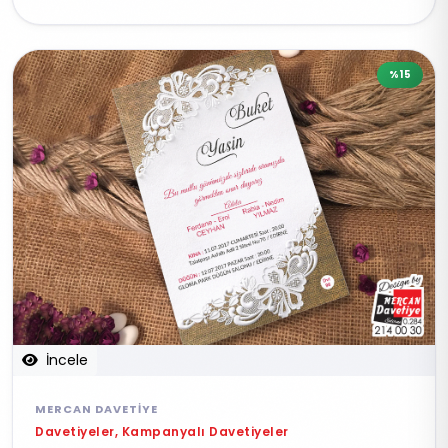
%15
İncele
MERCAN DAVETIYE
Davetiyeler, Kampanyalı Davetiyeler