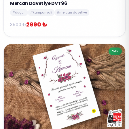
Mercan Davetiye DVT96
#dugun
#kampanyali
#mercan davetiye
2990 ₺
3500 ₺
%15