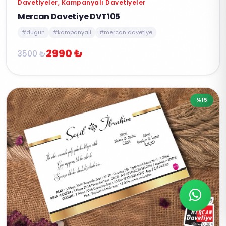
Davetiyeler, Kampanyalı Davetiyeler
Mercan Davetiye DVT105
#dugun
#kampanyali
#mercan davetiye
2990 ₺
3500 ₺
%15