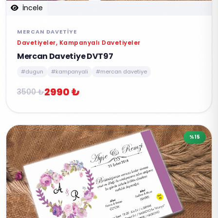
İncele
MERCAN DAVETIYE
Davetiyeler, Kampanyalı Davetiyeler
Mercan Davetiye DVT97
#dugun
#kampanyali
#mercan davetiye
2990 ₺
3500 ₺
%15