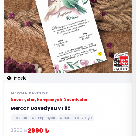
İncele
MERCAN DAVETIYE
Davetiyeler, Kampanyalı Davetiyeler
Mercan Davetiye DVT95
#dugun
#kampanyali
#mercan davetiye
2990 ₺
3500 ₺