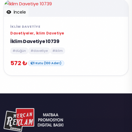
İncele
İKLIM DAVETIYE
Davetiyeler, İklim Davetiye
İklim Davetiye 10739
#düğün
#davetiye
#iklim
572 ₺
1 Kutu (100 Adet)