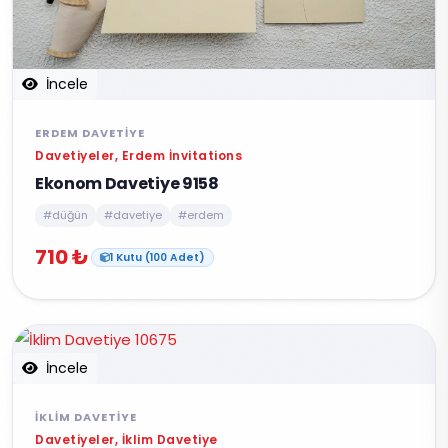
İncele
ERDEM DAVETIYE
Davetiyeler, Erdem İnvitations
Ekonom Davetiye 9158
#düğün
#davetiye
#erdem
710 ₺
1 Kutu (100 Adet)
İncele
İKLIM DAVETIYE
Davetiyeler, İklim Davetiye