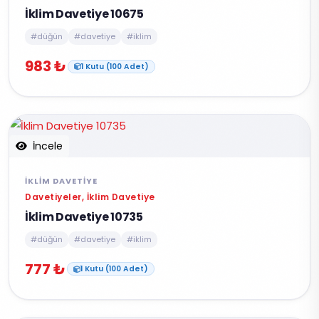
İklim Davetiye 10675
#düğün
#davetiye
#iklim
983 ₺
1 Kutu (100 Adet)
İncele
İKLIM DAVETIYE
Davetiyeler, İklim Davetiye
İklim Davetiye 10735
#düğün
#davetiye
#iklim
777 ₺
1 Kutu (100 Adet)