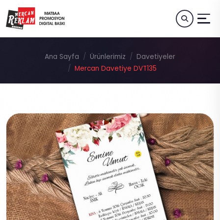
Ana Sayfa
Ürünlerimiz
Davetiyeler
Mercan Davetiye DVT135