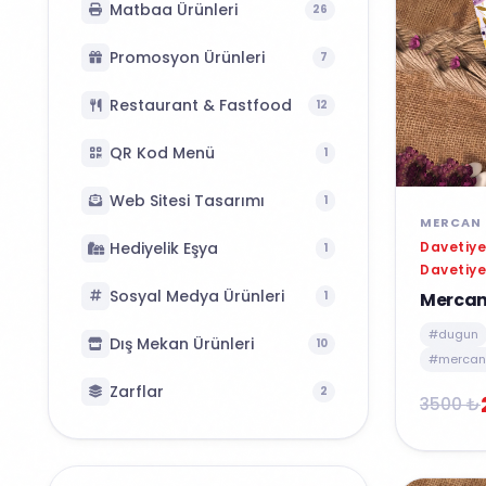
Matbaa Ürünleri
26
Promosyon Ürünleri
7
Restaurant & Fastfood
12
QR Kod Menü
1
Web Sitesi Tasarımı
1
MERCAN 
Davetiye
Hediyelik Eşya
1
Davetiye
Sosyal Medya Ürünleri
Mercan
1
#dugun
Dış Mekan Ürünleri
10
#mercan 
Zarflar
2
3500 ₺