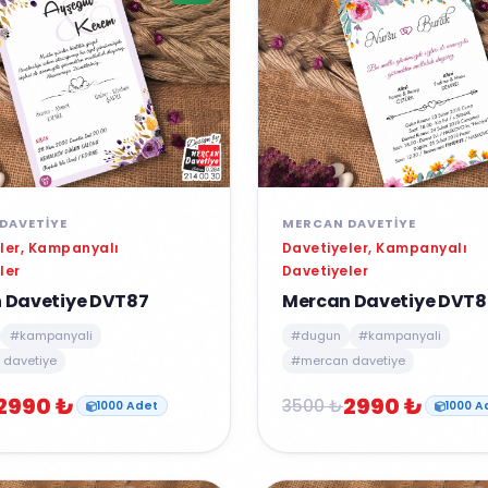
DAVETIYE
MERCAN DAVETIYE
ler, Kampanyalı
Davetiyeler, Kampanyalı
ler
Davetiyeler
 Davetiye DVT87
Mercan Davetiye DVT8
#kampanyali
#dugun
#kampanyali
davetiye
#mercan davetiye
2990 ₺
2990 ₺
3500 ₺
1000 Adet
1000 A