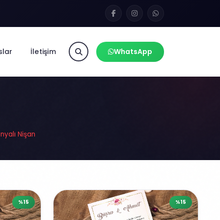
slar
İletişim
WhatsApp
yalı Nişan
%15
%15