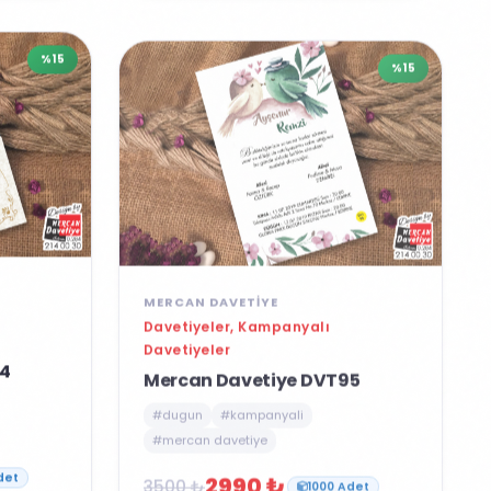
%15
%15
MERCAN DAVETIYE
Davetiyeler, Kampanyalı
Davetiyeler
4
Mercan Davetiye DVT95
#dugun
#kampanyali
#mercan davetiye
2990 ₺
3500 ₺
det
1000 Adet