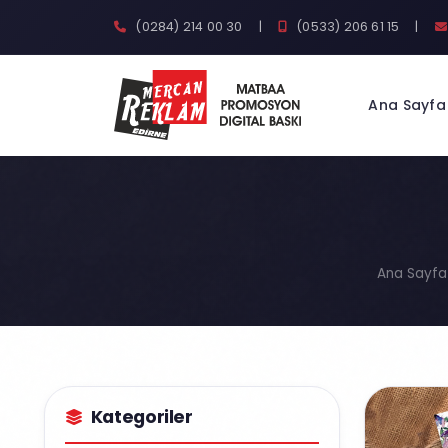
(0284) 214 00 30
|
(0533) 206 61 15
|
Ana Sayfa
Ana Sayfa
Kategoriler