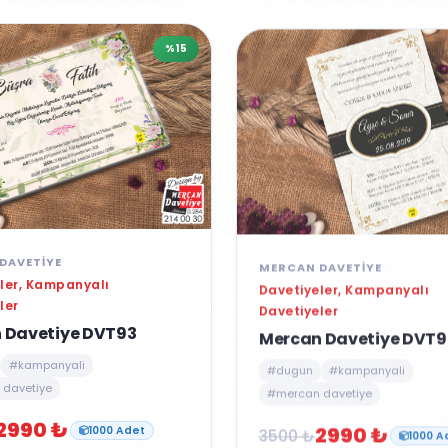
%15
DAVETIYE
MERCAN DAVETIYE
ler, Kampanyalı
Davetiyeler, Kampanyalı
ler
Davetiyeler
 Davetiye DVT93
Mercan Davetiye DVT9
#kampanyali
#dugun
#kampanyali
davetiye
#mercan davetiye
2990 ₺
2990 ₺
3500 ₺
1000 Adet
1000 A