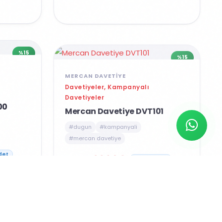
%15
%15
MERCAN DAVETIYE
Davetiyeler, Kampanyalı
Davetiyeler
00
Mercan Davetiye DVT101
#dugun
#kampanyali
#mercan davetiye
2990 ₺
3500 ₺
det
1000 Adet
%15
%15
MERCAN DAVETIYE