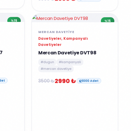
%15
%15
MERCAN DAVETIYE
Davetiyeler, Kampanyalı
Davetiyeler
7
Mercan Davetiye DVT98
#dugun
#kampanyali
#mercan davetiye
2990 ₺
3500 ₺
det
1000 Adet