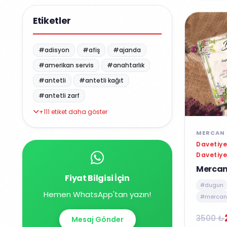
Etiketler
#adisyon
#afiş
#ajanda
#amerikan servis
#anahtarlık
#antetli
#antetli kağıt
#antetli zarf
+111 etiket daha göster
MERCAN 
Davetiye
Davetiye
Mercan
Fiyat Bilgisi İçin
#dugun
Hemen WhatsApp'tan yazın!
#mercan 
3500 ₺
Mesaj Gönder