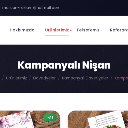
mercan-reklam@hotmail.com
Hakkımızda
Ürünlerimiz
Felsefemiz
Referan
Kampanyalı Nişan
Ürünlerimiz
Davetiyeler
Kampanyalı Davetiyeler
Kampan
%15