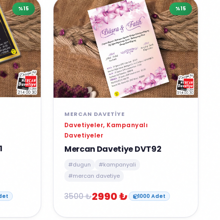
%15
%15
MERCAN DAVETIYE
Davetiyeler, Kampanyalı
Davetiyeler
1
Mercan Davetiye DVT92
#dugun
#kampanyali
#mercan davetiye
2990 ₺
3500 ₺
det
1000 Adet