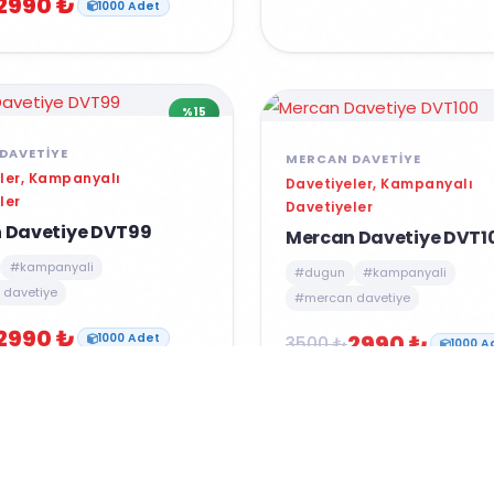
2990 ₺
1000 Adet
%15
DAVETIYE
MERCAN DAVETIYE
ler, Kampanyalı
Davetiyeler, Kampanyalı
ler
Davetiyeler
 Davetiye DVT99
Mercan Davetiye DVT1
#kampanyali
#dugun
#kampanyali
davetiye
#mercan davetiye
2990 ₺
2990 ₺
3500 ₺
1000 Adet
1000 A
%15
DAVETIYE
MERCAN DAVETIYE