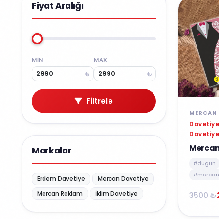
Fiyat Aralığı
MIN
MAX
₺
₺
Filtrele
MERCAN 
Davetiye
Davetiye
Mercan
Markalar
#dugun
#mercan 
Erdem Davetiye
Mercan Davetiye
Mercan Reklam
İklim Davetiye
3500 ₺