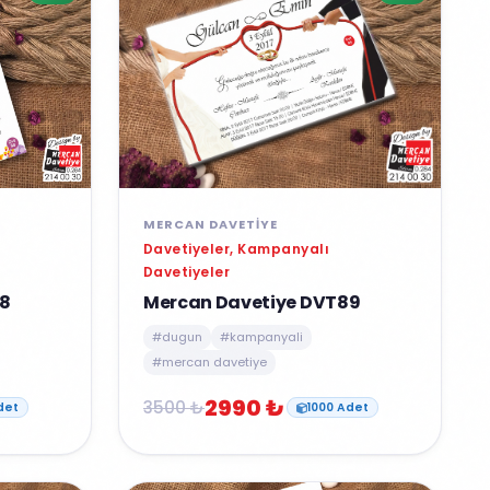
MERCAN DAVETIYE
Davetiyeler, Kampanyalı
Davetiyeler
Mercan Davetiye DVT89
8
#dugun
#kampanyali
#mercan davetiye
2990 ₺
3500 ₺
1000 Adet
det