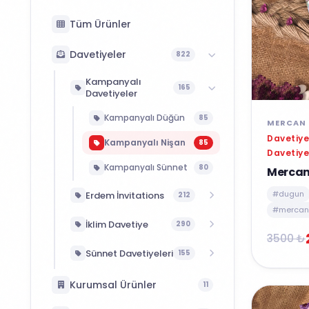
Tüm Ürünler
Davetiyeler
822
Kampanyalı
165
Davetiyeler
Kampanyalı Düğün
85
MERCAN 
Davetiye
Kampanyalı Nişan
85
Davetiye
Kampanyalı Sünnet
80
Mercan
#dugun
Erdem İnvitations
212
#mercan 
Erdem Davetiye
57
İklim Davetiye
290
3500 ₺
Butiqline Davetiye
6
İklim Kataloğu
95
Sünnet Davetiyeleri
155
Ekonom Davetiye
149
Fenomen Kataloğu
103
Erdem Sünnet
62
Kurumsal Ürünler
11
Wedding Kataloğu
92
Aras Sünnet
93