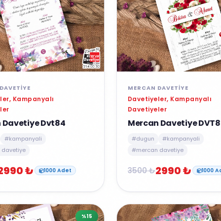
DAVETIYE
MERCAN DAVETIYE
ler, Kampanyalı
Davetiyeler, Kampanyalı
ler
Davetiyeler
 Davetiye Dvt84
Mercan Davetiye DVT8
#kampanyali
#dugun
#kampanyali
davetiye
#mercan davetiye
2990 ₺
2990 ₺
3500 ₺
1000 Adet
1000 A
%15