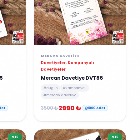
MERCAN DAVETIYE
Davetiyeler, Kampanyalı
Davetiyeler
5
Mercan Davetiye DVT86
#dugun
#kampanyali
#mercan davetiye
2990 ₺
3500 ₺
det
1000 Adet
%15
%15