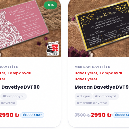
%15
DAVETIYE
MERCAN DAVETIYE
ler, Kampanyalı
Davetiyeler, Kampanyalı
ler
Davetiyeler
 Davetiye DVT90
Mercan Davetiye DVT9
#kampanyali
#dugun
#kampanyali
davetiye
#mercan davetiye
2990 ₺
2990 ₺
3500 ₺
1000 Adet
1000 A