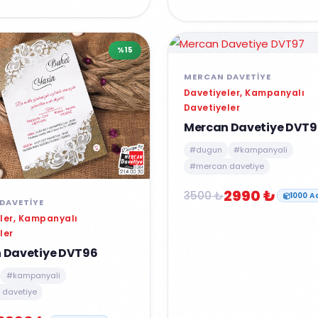
%15
MERCAN DAVETIYE
Davetiyeler, Kampanyalı
Davetiyeler
Mercan Davetiye DVT9
#dugun
#kampanyali
#mercan davetiye
2990 ₺
3500 ₺
1000 A
DAVETIYE
ler, Kampanyalı
ler
 Davetiye DVT96
#kampanyali
davetiye