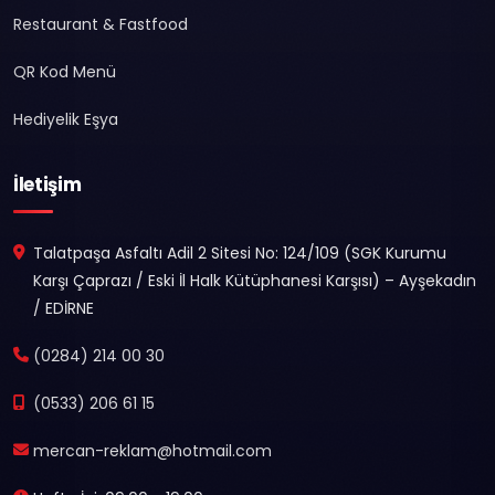
Restaurant & Fastfood
QR Kod Menü
Hediyelik Eşya
İletişim
Talatpaşa Asfaltı Adil 2 Sitesi No: 124/109 (SGK Kurumu
Karşı Çaprazı / Eski İl Halk Kütüphanesi Karşısı) – Ayşekadın
/ EDİRNE
(0284) 214 00 30
(0533) 206 61 15
mercan-reklam@hotmail.com