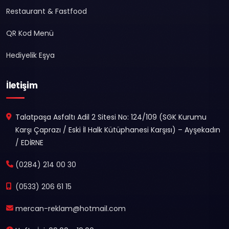
Restaurant & Fastfood
QR Kod Menü
Hediyelik Eşya
İletişim
Talatpaşa Asfaltı Adil 2 Sitesi No: 124/109 (SGK Kurumu
Karşı Çaprazı / Eski İl Halk Kütüphanesi Karşısı) – Ayşekadın
/ EDİRNE
(0284) 214 00 30
(0533) 206 61 15
mercan-reklam@hotmail.com