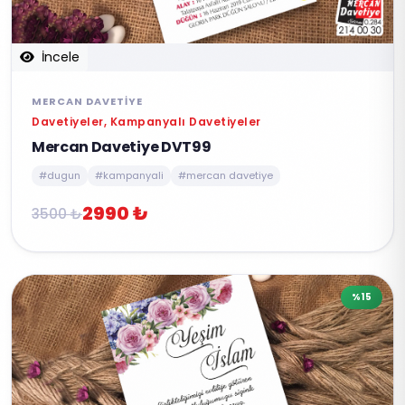
İncele
MERCAN DAVETIYE
Davetiyeler, Kampanyalı Davetiyeler
Mercan Davetiye DVT99
#dugun
#kampanyali
#mercan davetiye
2990 ₺
3500 ₺
%15