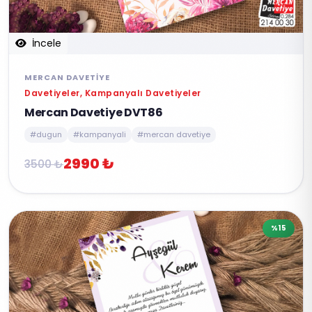
İncele
MERCAN DAVETIYE
Davetiyeler, Kampanyalı Davetiyeler
Mercan Davetiye DVT86
#dugun
#kampanyali
#mercan davetiye
2990 ₺
3500 ₺
%15