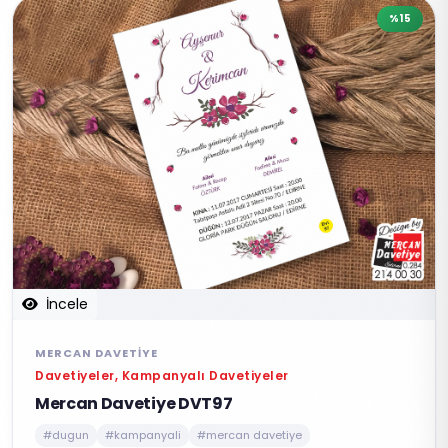
%15
İncele
MERCAN DAVETIYE
Davetiyeler, Kampanyalı Davetiyeler
Mercan Davetiye DVT97
#dugun
#kampanyali
#mercan davetiye