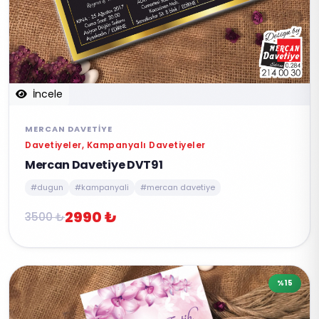
İncele
MERCAN DAVETIYE
Davetiyeler, Kampanyalı Davetiyeler
Mercan Davetiye DVT91
#dugun
#kampanyali
#mercan davetiye
2990 ₺
3500 ₺
%15