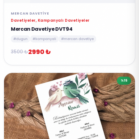
MERCAN DAVETIYE
Davetiyeler, Kampanyalı Davetiyeler
Mercan Davetiye DVT94
#dugun
#kampanyali
#mercan davetiye
2990 ₺
3500 ₺
%15