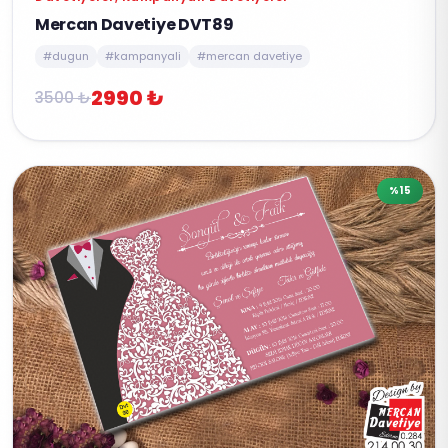
Mercan Davetiye DVT89
#dugun
#kampanyali
#mercan davetiye
2990 ₺
3500 ₺
%15