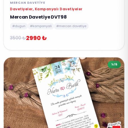
MERCAN DAVETIYE
Davetiyeler, Kampanyalı Davetiyeler
Mercan Davetiye DVT98
#dugun
#kampanyali
#mercan davetiye
2990 ₺
3500 ₺
%15