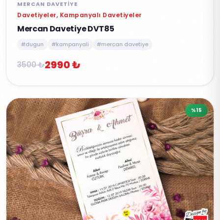
MERCAN DAVETIYE
Davetiyeler, Kampanyalı Davetiyeler
Mercan Davetiye DVT85
#dugun
#kampanyali
#mercan davetiye
2990 ₺
3500 ₺
%15