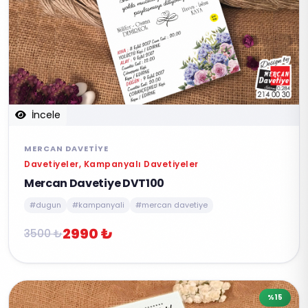
İncele
MERCAN DAVETIYE
Davetiyeler, Kampanyalı Davetiyeler
Mercan Davetiye DVT100
#dugun
#kampanyali
#mercan davetiye
2990 ₺
3500 ₺
%15