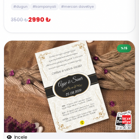
#dugun
#kampanyali
#mercan davetiye
2990 ₺
3500 ₺
%15
İncele