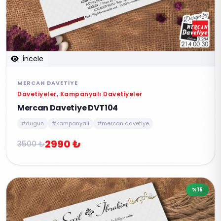
İncele
MERCAN DAVETIYE
Davetiyeler, Kampanyalı Davetiyeler
Mercan Davetiye DVT104
#dugun
#kampanyali
#mercan davetiye
2990 ₺
3500 ₺
%15