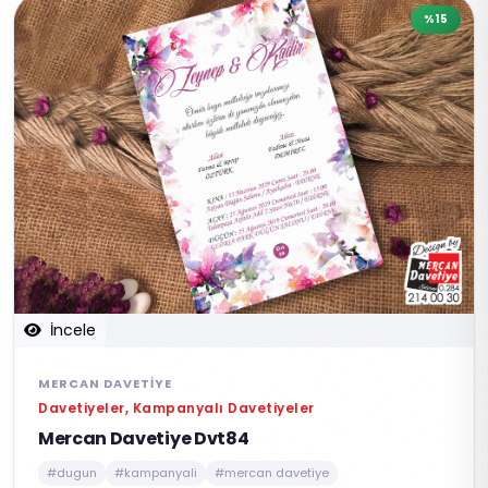
%15
İncele
MERCAN DAVETIYE
Davetiyeler, Kampanyalı Davetiyeler
Mercan Davetiye Dvt84
#dugun
#kampanyali
#mercan davetiye