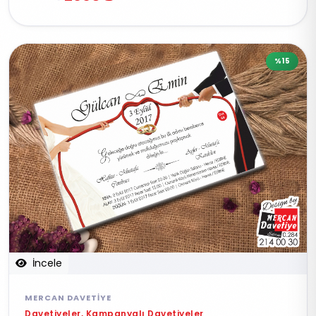
%15
İncele
MERCAN DAVETIYE
Davetiyeler, Kampanyalı Davetiyeler