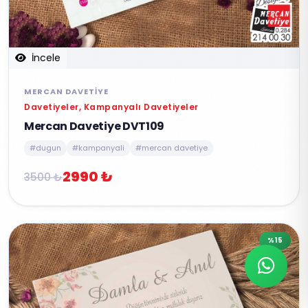
İncele
MERCAN DAVETIYE
Davetiyeler, Kampanyalı Davetiyeler
Mercan Davetiye DVT109
#dugun
#kampanyali
#mercan davetiye
2990 ₺
3500 ₺
%15