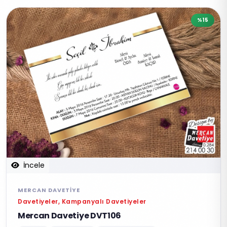
%15
İncele
MERCAN DAVETIYE
Davetiyeler, Kampanyalı Davetiyeler
Mercan Davetiye DVT106