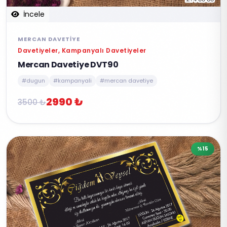
İncele
MERCAN DAVETIYE
Davetiyeler, Kampanyalı Davetiyeler
Mercan Davetiye DVT90
#dugun
#kampanyali
#mercan davetiye
2990 ₺
3500 ₺
%15