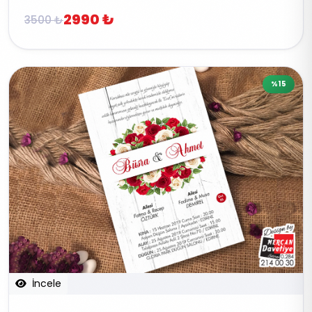
2990 ₺
3500 ₺
%15
İncele