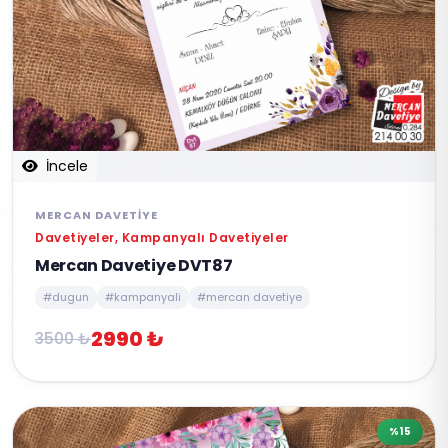
İncele
MERCAN DAVETIYE
Davetiyeler, Kampanyalı Davetiyeler
Mercan Davetiye DVT87
#dugun
#kampanyali
#mercan davetiye
2990 ₺
3500 ₺
%15