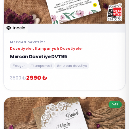
İncele
MERCAN DAVETIYE
Davetiyeler, Kampanyalı Davetiyeler
Mercan Davetiye DVT95
#dugun
#kampanyali
#mercan davetiye
2990 ₺
3500 ₺
%15