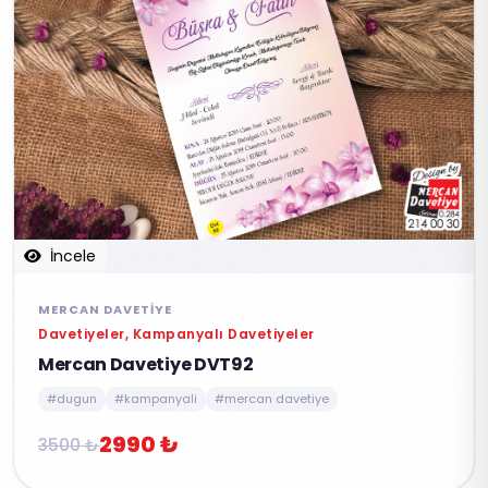
İncele
MERCAN DAVETIYE
Davetiyeler, Kampanyalı Davetiyeler
Mercan Davetiye DVT92
#dugun
#kampanyali
#mercan davetiye
2990 ₺
3500 ₺