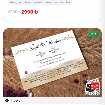
#dugun
#kampanyali
#mercan davetiye
2990 ₺
3500 ₺
%15
İncele