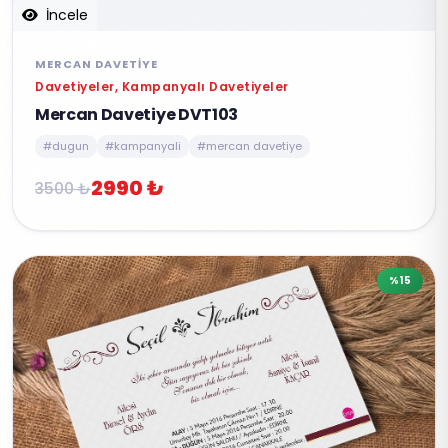
İncele
MERCAN DAVETIYE
Davetiyeler, Kampanyalı Davetiyeler
Mercan Davetiye DVT103
#dugun
#kampanyali
#mercan davetiye
2990 ₺
3500 ₺
%15