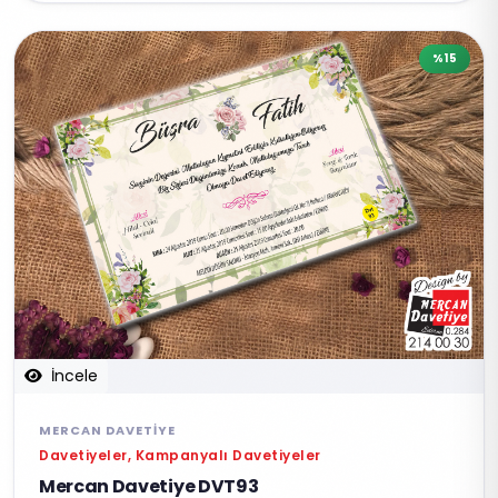
%15
İncele
MERCAN DAVETIYE
Davetiyeler, Kampanyalı Davetiyeler
Mercan Davetiye DVT93