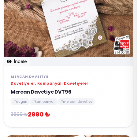
İncele
MERCAN DAVETIYE
Davetiyeler, Kampanyalı Davetiyeler
Mercan Davetiye DVT96
#dugun
#kampanyali
#mercan davetiye
2990 ₺
3500 ₺