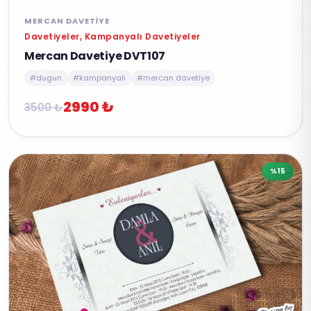
MERCAN DAVETIYE
Davetiyeler, Kampanyalı Davetiyeler
Mercan Davetiye DVT107
#dugun
#kampanyali
#mercan davetiye
2990 ₺
3500 ₺
%15