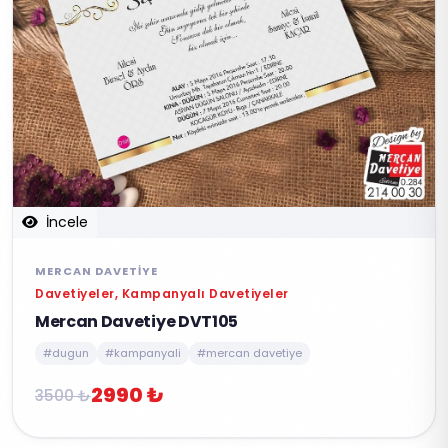
İncele
MERCAN DAVETIYE
Davetiyeler, Kampanyalı Davetiyeler
Mercan Davetiye DVT105
#dugun
#kampanyali
#mercan davetiye
2990 ₺
3500 ₺