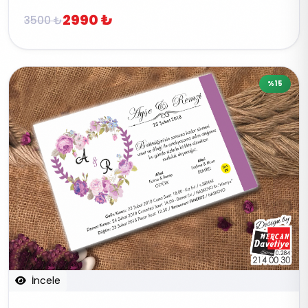
2990 ₺
3500 ₺
%15
İncele