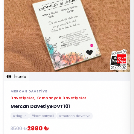
İncele
MERCAN DAVETIYE
Davetiyeler, Kampanyalı Davetiyeler
Mercan Davetiye DVT101
#dugun
#kampanyali
#mercan davetiye
2990 ₺
3500 ₺