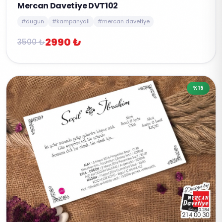
Mercan Davetiye DVT102
#dugun
#kampanyali
#mercan davetiye
2990 ₺
3500 ₺
%15