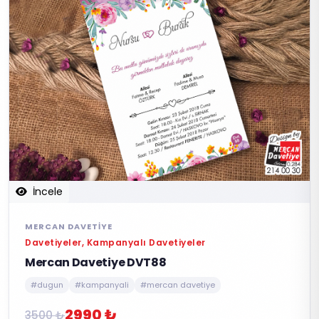
İncele
MERCAN DAVETIYE
Davetiyeler, Kampanyalı Davetiyeler
Mercan Davetiye DVT88
#dugun
#kampanyali
#mercan davetiye
2990 ₺
3500 ₺