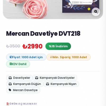
Mercan Davetiye DVT218
₺2990
₺3500
%15 İndirim
Fiyat: 1000 Adet için
Min. Sipariş: 1000 Adet
KDV Dahil
Davetiyeler
Kampanyalı Davetiyeler
Kampanyalı Düğün
Kampanyalı Nişan
Mercan Davetiye
ÜRÜN AÇIKLAMASI