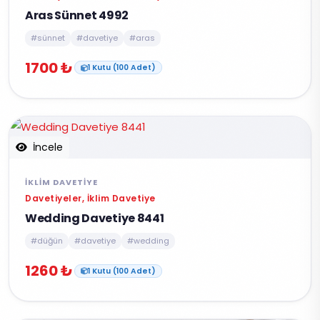
Aras Sünnet 4992
#sünnet
#davetiye
#aras
1700 ₺
1 Kutu (100 Adet)
İncele
İKLIM DAVETIYE
Davetiyeler, İklim Davetiye
Wedding Davetiye 8441
#düğün
#davetiye
#wedding
1260 ₺
1 Kutu (100 Adet)