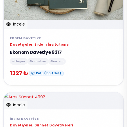
İncele
ERDEM DAVETIYE
Davetiyeler, Erdem İnvitations
Ekonom Davetiye 9317
#düğün
#davetiye
#erdem
1327 ₺
1 Kutu (100 Adet)
İncele
İKLIM DAVETIYE
Davetiyeler, Sünnet Davetiyeleri