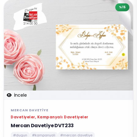
%15
İncele
MERCAN DAVETIYE
Davetiyeler, Kampanyalı Davetiyeler
Mercan Davetiye DVT233
#dugun
#kampanyali
#mercan davetiye