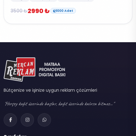
2990 ₺
3500 ₺
1000 Adet
Bütçenize ve işinize uygun reklam çözümleri
"Herşey kağıt üzerinde başlar, kağıt üzerinde kalırsa bitmez..."