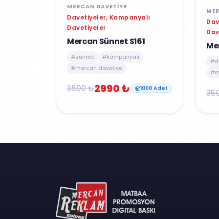
MERCAN DAVETIYE
MER
Davetiyeler, Kampanyalı
Dav
Davetiyeler
Dav
Mercan Sünnet S161
Me
#sünnet
#kampanyali
#d
#mercan davetiye
#m
2990 ₺
3500 ₺
1000 Adet
35