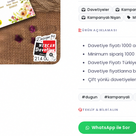
Davetiyeler
Kampany
Kampanyalı Nişan
M
ÜRÜN AÇIKLAMASI
Davetiye fiyatı 1000 ad
Minimum sipariş 1000 A
Davetiye Fiyatı Türkiye
Davetiye fiyatlarına ba
Çift yönlü davetiyeler
#dugun
#kampanyali
TEKLIF & BILGI ALIN
WhatsApp ile Sor