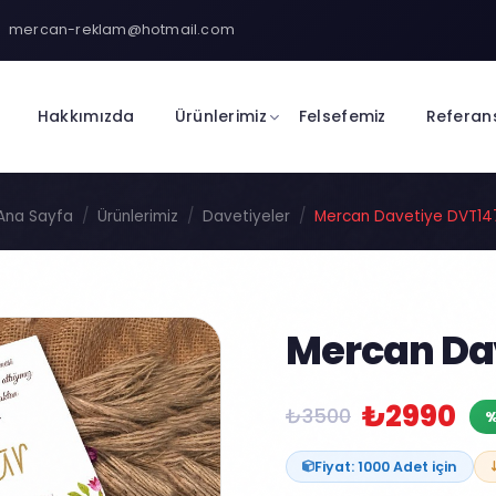
mercan-reklam@hotmail.com
Hakkımızda
Ürünlerimiz
Felsefemiz
Referan
Ana Sayfa
Ürünlerimiz
Davetiyeler
Mercan Davetiye DVT14
Mercan Da
₺2990
₺3500
%
Fiyat: 1000 Adet için