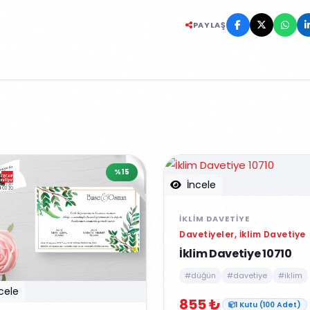
PAYLAŞ
%15
İncele
İKLIM DAVETIYE
Davetiyeler, İklim Davetiye
İklim Davetiye 10710
#düğün
#davetiye
#iklim
cele
855 ₺
1 Kutu (100 Adet)