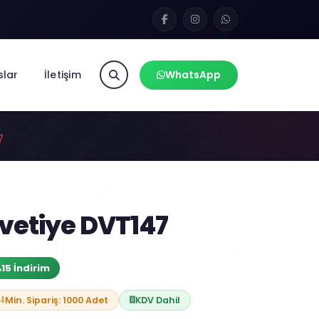
slar
İletişim
WhatsApp
7
vetiye DVT147
15 İndirim
Min. Sipariş: 1000 Adet
KDV Dahil