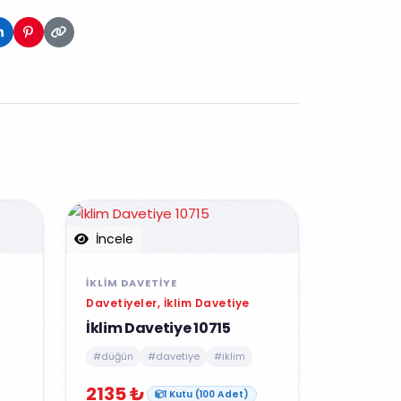
İncele
İKLIM DAVETIYE
Davetiyeler, İklim Davetiye
İklim Davetiye 10715
#düğün
#davetiye
#iklim
2135 ₺
1 Kutu (100 Adet)