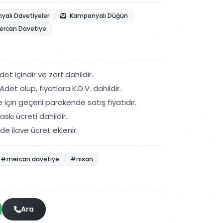
alı Davetiyeler
Kampanyalı Düğün
ercan Davetiye
et içindir ve zarf dahildir.
det olup, fiyatlara K.D.V. dahildir.
 için geçerli parakende satış fiyatıdır.
skı ücreti dahildir.
de ilave ücret eklenir.
#mercan davetiye
#nisan
Ara