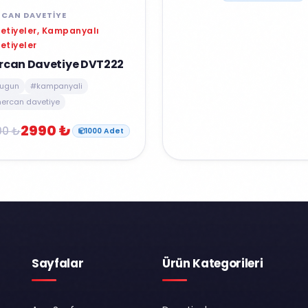
CAN DAVETIYE
etiyeler, Kampanyalı
etiyeler
rcan Davetiye DVT222
ugun
#kampanyali
ercan davetiye
2990 ₺
00 ₺
1000 Adet
Sayfalar
Ürün Kategorileri