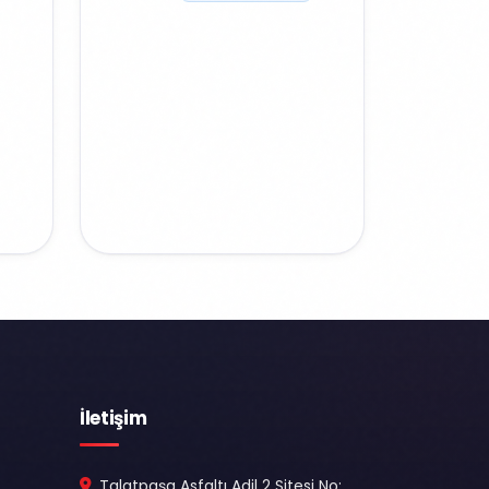
İletişim
Talatpaşa Asfaltı Adil 2 Sitesi No: