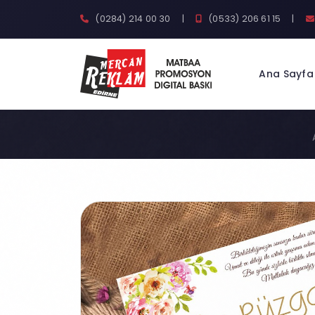
(0284) 214 00 30
|
(0533) 206 61 15
|
Ana Sayfa