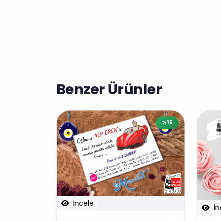
Benzer Ürünler
%15
İncele
İn