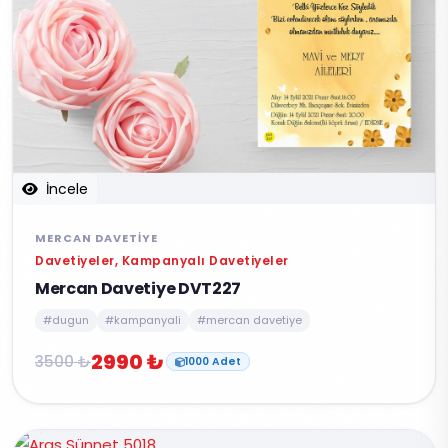
İncele
MERCAN DAVETIYE
Davetiyeler, Kampanyalı Davetiyeler
Mercan Davetiye DVT227
#dugun
#kampanyali
#mercan davetiye
2990 ₺
3500 ₺
1000 Adet