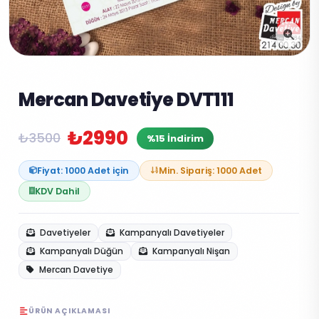
Mercan Davetiye DVT111
₺2990
₺3500
%15 İndirim
Fiyat: 1000 Adet için
Min. Sipariş: 1000 Adet
KDV Dahil
Davetiyeler
Kampanyalı Davetiyeler
Kampanyalı Düğün
Kampanyalı Nişan
Mercan Davetiye
ÜRÜN AÇIKLAMASI