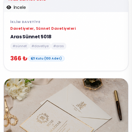
İncele
İKLIM DAVETIYE
Davetiyeler, Sünnet Davetiyeleri
Aras Sünnet 5018
#sünnet
#davetiye
#aras
366 ₺
1 Kutu (100 Adet)