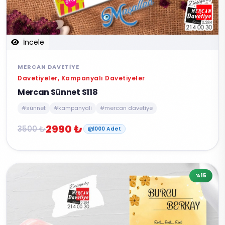
İncele
MERCAN DAVETIYE
Davetiyeler, Kampanyalı Davetiyeler
Mercan Sünnet S118
#sünnet
#kampanyali
#mercan davetiye
2990 ₺
3500 ₺
1000 Adet
%15