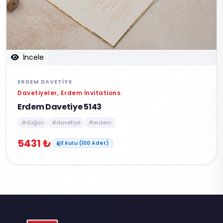
İncele
ERDEM DAVETIYE
Davetiyeler, Erdem İnvitations
Erdem Davetiye 5143
#düğün
#davetiye
#erdem
5431 ₺
1 Kutu (100 Adet)