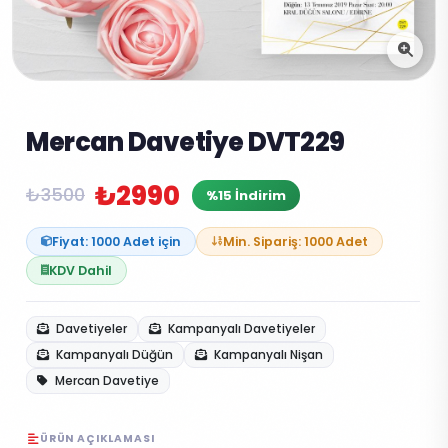
Mercan Davetiye DVT229
₺2990
₺3500
%15 İndirim
Fiyat: 1000 Adet için
Min. Sipariş: 1000 Adet
KDV Dahil
Davetiyeler
Kampanyalı Davetiyeler
Kampanyalı Düğün
Kampanyalı Nişan
Mercan Davetiye
ÜRÜN AÇIKLAMASI