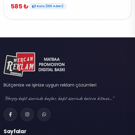
585 ₺
1 Kutu (100 Adet)
Bütçenize ve işinize uygun reklam çözümleri
"Herşey kağıt üzerinde başlar, kağıt üzerinde kalırsa bitmez..."
Sayfalar