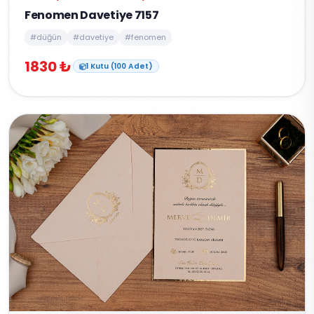
Fenomen Davetiye 7157
#düğün
#davetiye
#fenomen
1830 ₺
1 Kutu (100 Adet)