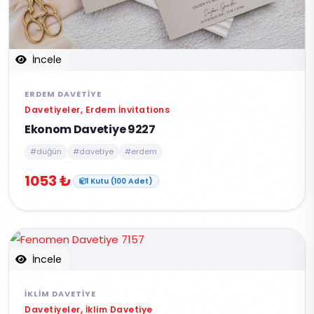
İncele
ERDEM DAVETIYE
Davetiyeler, Erdem İnvitations
Ekonom Davetiye 9227
#düğün
#davetiye
#erdem
1053 ₺
1 Kutu (100 Adet)
İncele
İKLIM DAVETIYE
Davetiyeler, İklim Davetiye