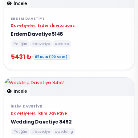
İncele
ERDEM DAVETIYE
Davetiyeler, Erdem İnvitations
Erdem Davetiye 5146
#düğün
#davetiye
#erdem
5431 ₺
1 Kutu (100 Adet)
İncele
İKLIM DAVETIYE
Davetiyeler, İklim Davetiye
Wedding Davetiye 8452
#düğün
#davetiye
#wedding