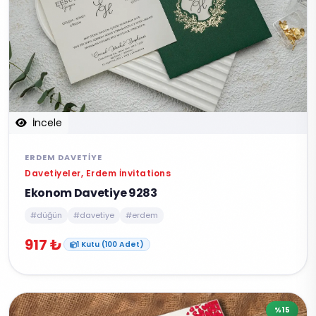
İncele
ERDEM DAVETIYE
Davetiyeler, Erdem İnvitations
Ekonom Davetiye 9283
#düğün
#davetiye
#erdem
917 ₺
1 Kutu (100 Adet)
%15