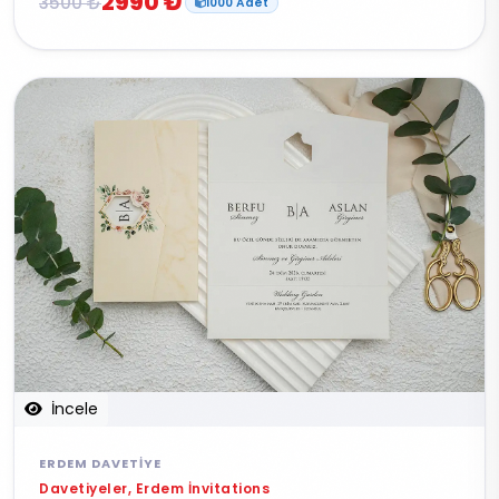
2990 ₺
3500 ₺
1000 Adet
İncele
ERDEM DAVETIYE
Davetiyeler, Erdem İnvitations