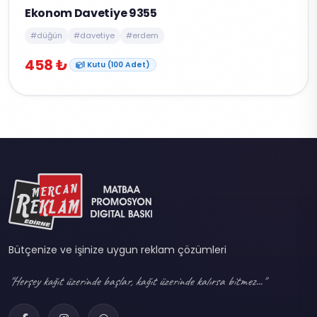
Ekonom Davetiye 9355
#düğün
#davetiye
#erdem
458 ₺
1 Kutu (100 Adet)
Bütçenize ve işinize uygun reklam çözümleri
"Herşey kağıt üzerinde başlar, kağıt üzerinde kalırsa bitmez..."