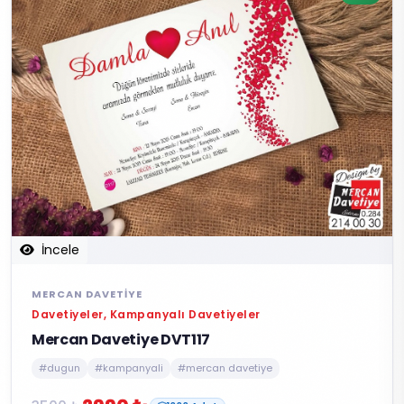
İncele
MERCAN DAVETIYE
Davetiyeler, Kampanyalı Davetiyeler
Mercan Davetiye DVT117
#dugun
#kampanyali
#mercan davetiye