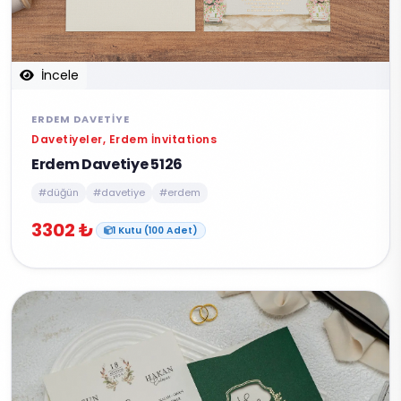
İncele
ERDEM DAVETIYE
Davetiyeler, Erdem İnvitations
Erdem Davetiye 5126
#düğün
#davetiye
#erdem
3302 ₺
1 Kutu (100 Adet)