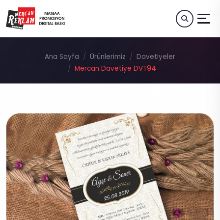
Ana Sayfa
Ürünlerimiz
Davetiyeler
Mercan Davetiye DVT94