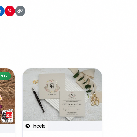
%15
İncele