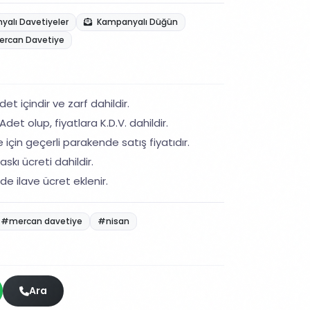
alı Davetiyeler
Kampanyalı Düğün
ercan Davetiye
et içindir ve zarf dahildir.
det olup, fiyatlara K.D.V. dahildir.
 için geçerli parakende satış fiyatıdır.
skı ücreti dahildir.
de ilave ücret eklenir.
#mercan davetiye
#nisan
Ara