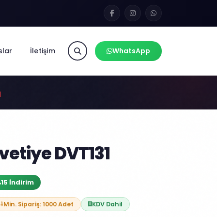
slar
İletişim
WhatsApp
1
etiye DVT131
15 İndirim
Min. Sipariş: 1000 Adet
KDV Dahil