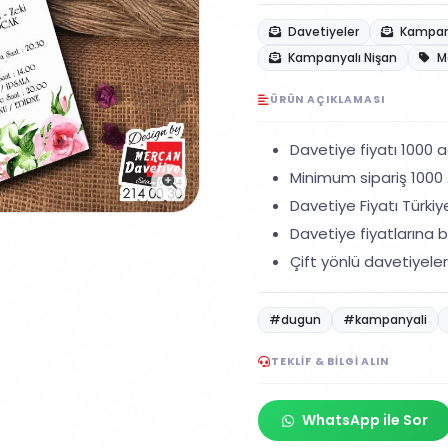
Davetiyeler
Kampany
Kampanyalı Nişan
M
ÜRÜN AÇIKLAMASI
Davetiye fiyatı 1000 ad
Minimum sipariş 1000 A
Davetiye Fiyatı Türkiye
Davetiye fiyatlarına ba
Çift yönlü davetiyeler
#dugun
#kampanyali
TEKLIF & BILGI ALIN
WhatsApp ile Sor