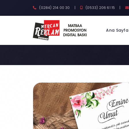
(0284) 214 00 30
|
(0533) 206 61 15
|
Ana Sayfa