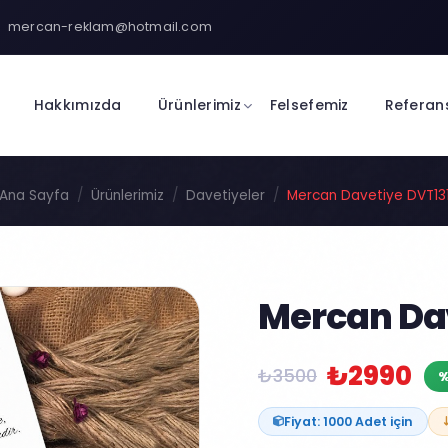
mercan-reklam@hotmail.com
Hakkımızda
Ürünlerimiz
Felsefemiz
Referan
Ana Sayfa
Ürünlerimiz
Davetiyeler
Mercan Davetiye DVT13
Mercan Dav
₺2990
₺3500
%
Fiyat: 1000 Adet için