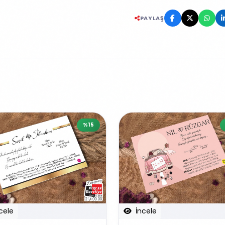
PAYLAŞ
%15
cele
İncele