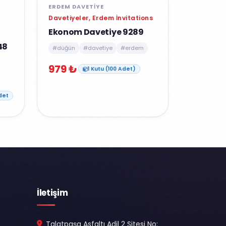
ERDEM DAVETIYE
Davetiyeler, Erdem İnvitations
Ekonom Davetiye 9289
48
#düğün
#davetiye
#erdem
979 ₺
1 Kutu (100 Adet)
det
İletişim
Talatpaşa Asfaltı Adil 2 Sitesi No: