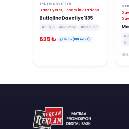
ERDEM DAVETIYE
MER
Davetiyeler, Erdem İnvitations
Dav
Butiqline Davetiye 1135
Dav
Me
#düğün
#davetiye
#butiqline
#d
625 ₺
1 Kutu (100 Adet)
#m
35