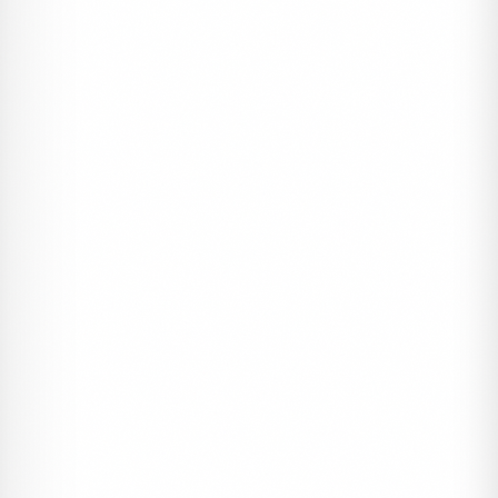
ERDEM DAVETIYE
Davetiyeler, Sünnet Davetiyeleri
Erdem Sünnet 80917
#sünnet
#davetiye
#erdem
9098 ₺
1 Kutu (100 Adet)