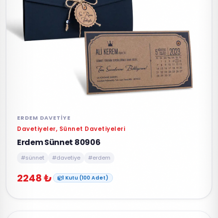
ERDEM DAVETIYE
Davetiyeler, Sünnet Davetiyeleri
Erdem Sünnet 80906
#sünnet
#davetiye
#erdem
2248 ₺
1 Kutu (100 Adet)