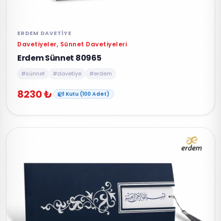
ERDEM DAVETIYE
Davetiyeler, Sünnet Davetiyeleri
Erdem Sünnet 80965
#sünnet
#davetiye
#erdem
8230 ₺
1 Kutu (100 Adet)