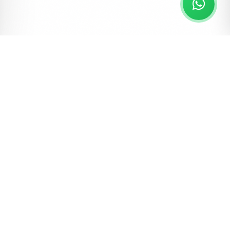
ERDEM DAVETIYE
Davetiyeler, Sünnet Davetiyeleri
Erdem Sünnet 80931
#sünnet
#davetiye
#erdem