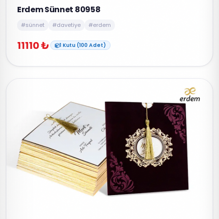
Erdem Sünnet 80958
#sünnet
#davetiye
#erdem
11110 ₺
1 Kutu (100 Adet)