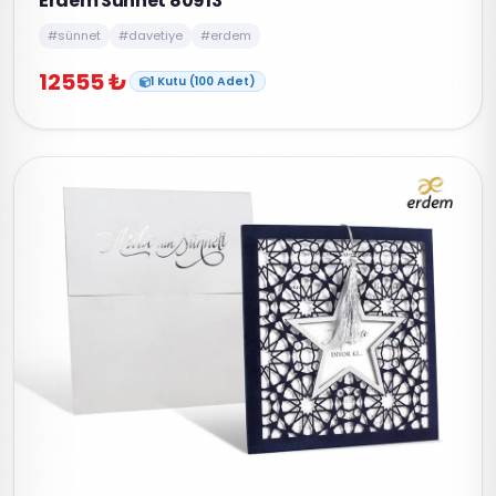
Erdem Sünnet 80913
#sünnet
#davetiye
#erdem
12555 ₺
1 Kutu (100 Adet)