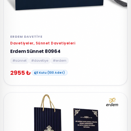
ERDEM DAVETIYE
Davetiyeler, Sünnet Davetiyeleri
Erdem Sünnet 80964
#sünnet
#davetiye
#erdem
2955 ₺
1 Kutu (100 Adet)