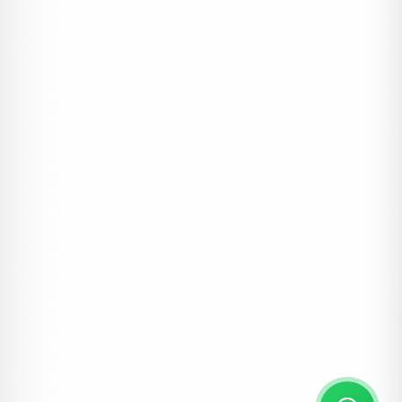
ERDEM DAVETIYE
Davetiyeler, Sünnet Davetiyeleri
Erdem Sünnet 80928
#sünnet
#davetiye
#erdem
8829 ₺
1 Kutu (100 Adet)