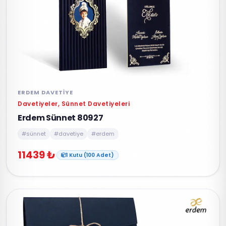
ERDEM DAVETIYE
Davetiyeler, Sünnet Davetiyeleri
Erdem Sünnet 80927
#sünnet
#davetiye
#erdem
11439 ₺
1 Kutu (100 Adet)