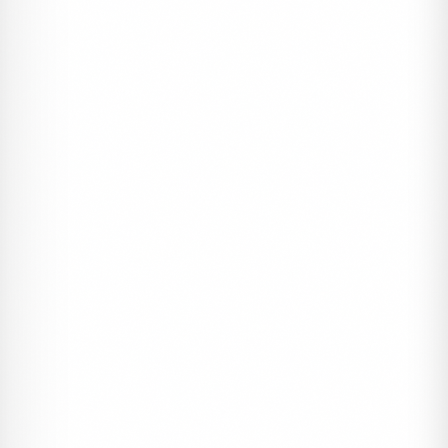
ERDEM DAVETIYE
Davetiyeler, Sünnet Davetiyeleri
Erdem Sünnet 80972
#sünnet
#davetiye
#erdem
5926 ₺
1 Kutu (100 Adet)