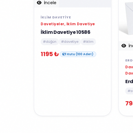
İncele
İKLIM DAVETIYE
Davetiyeler, İklim Davetiye
İklim Davetiye 10586
#düğün
#davetiye
#iklim
İn
1195 ₺
1 Kutu (100 Adet)
ERD
Dav
Dav
Er
#s
79