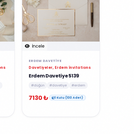
İncele
ERDEM DAVETIYE
ons
Davetiyeler, Erdem İnvitations
Erdem Davetiye 5139
#düğün
#davetiye
#erdem
7130 ₺
1 Kutu (100 Adet)