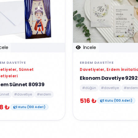
cele
İncele
EM DAVETIYE
ERDEM DAVETIYE
etiyeler, Sünnet
Davetiyeler, Erdem İnvitati
etiyeleri
Ekonom Davetiye 9292
dem Sünnet 80939
#düğün
#davetiye
#erdem
ünnet
#davetiye
#erdem
516 ₺
1 Kutu (100 Adet)
8 ₺
1 Kutu (100 Adet)