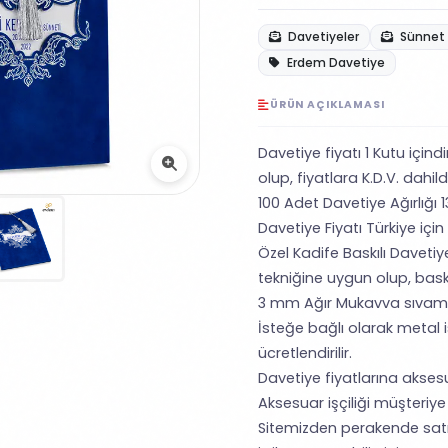
Davetiyeler
Sünnet 
Erdem Davetiye
ÜRÜN AÇIKLAMASI
Davetiye fiyatı 1 Kutu içind
olup, fiyatlara K.D.V. dahildi
100 Adet Davetiye Ağırlığı 1
Davetiye Fiyatı Türkiye için
Özel Kadife Baskılı Davetiy
tekniğine uygun olup, baskı f
3 mm Ağır Mukavva sıvama
İsteğe bağlı olarak metal is
ücretlendirilir.
Davetiye fiyatlarına aksesu
Aksesuar işçiliği müşteriye a
Sitemizden perakende satı