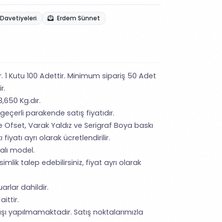
Davetiyeleri
Erdem Sünnet
ir. 1 Kutu 100 Adettir. Minimum sipariş 50 Adet
r.
3,650 Kg.dır.
 geçerli parakende satış fiyatıdır.
e Ofset, Varak Yaldız ve Serigraf Boya baskı
iyatı ayrı olarak ücretlendirilir.
lı model.
imlik talep edebilirsiniz, fiyat ayrı olarak
arlar dahildir.
ittir.
şı yapılmamaktadır. Satış noktalarımızla