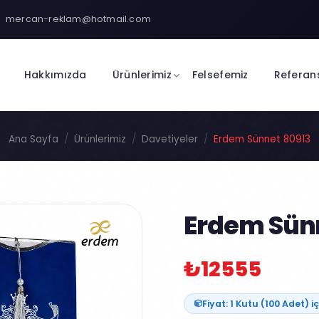
mercan-reklam@hotmail.com
Hakkımızda
Ürünlerimiz
Felsefemiz
Referan
Ana Sayfa
Ürünlerimiz
Davetiyeler
Erdem Sünnet 80913
Erdem Sün
₺12555
Fiyat: 1 Kutu (100 Adet) iç