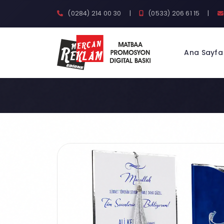
(0284) 214 00 30
|
(0533) 206 61 15
|
Ana Sayfa