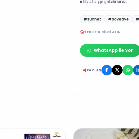
irtibata geçebilirsiniz.
#sünnet
#davetiye
#
TEKLIF & BILGI ALIN
WhatsApp ile Sor
PAYLAŞ