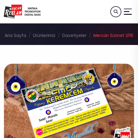
Ana Sayfa
Ürünlerimiz
Davetiyeler
Mercan Sünnet S116