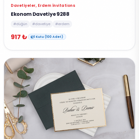
Davetiyeler, Erdem İnvitations
Ekonom Davetiye 9288
#düğün
#davetiye
#erdem
917 ₺
1 Kutu (100 Adet)