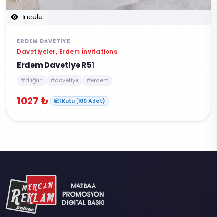
İncele
ERDEM DAVETIYE
Davetiyeler, Erdem İnvitations
Erdem Davetiye R51
#düğün
#davetiye
#erdem
1027 ₺
1 Kutu (100 Adet)