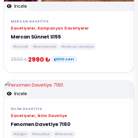
İncele
MERCAN DAVETIYE
Davetiyeler, Kampanyalı Davetiyeler
Mercan Sünnet S155
#sünnet
#kampanyali
#mercan davetiye
2990 ₺
3500 ₺
1000 Adet
İncele
İKLIM DAVETIYE
Davetiyeler, İklim Davetiye
Fenomen Davetiye 7160
#düğün
#davetiye
#fenomen