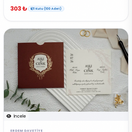
303 ₺
1 Kutu (100 Adet)
İncele
ERDEM DAVETIYE