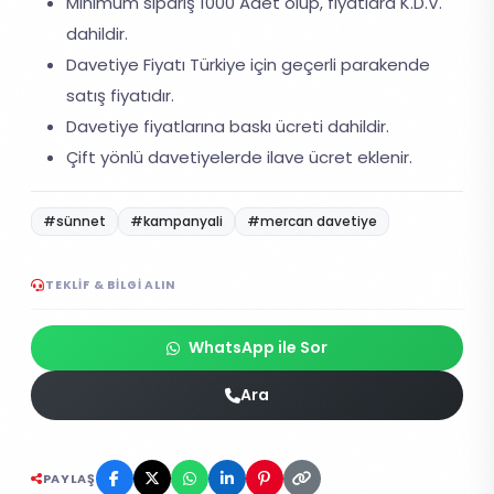
Minimum sipariş 1000 Adet olup, fiyatlara K.D.V.
dahildir.
Davetiye Fiyatı Türkiye için geçerli parakende
satış fiyatıdır.
Davetiye fiyatlarına baskı ücreti dahildir.
Çift yönlü davetiyelerde ilave ücret eklenir.
#sünnet
#kampanyali
#mercan davetiye
TEKLIF & BILGI ALIN
WhatsApp ile Sor
Ara
PAYLAŞ