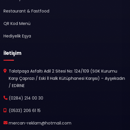
Restaurant & Fastfood
QR Kod Menü
Hediyelik Eşya
İletişim
Talatpaşa Asfaltı Adil 2 Sitesi No: 124/109 (SGK Kurumu
Karşı Çaprazı / Eski İl Halk Kütüphanesi Karşısı) – Ayşekadın
/ EDİRNE
(0284) 214 00 30
(0533) 206 61 15
mercan-reklam@hotmail.com