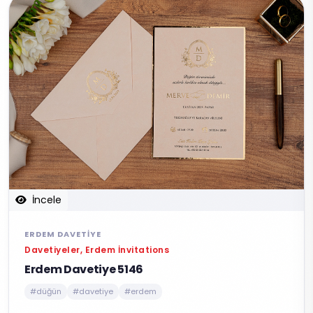
İncele
ERDEM DAVETIYE
Davetiyeler, Erdem İnvitations
Erdem Davetiye 5146
#düğün
#davetiye
#erdem