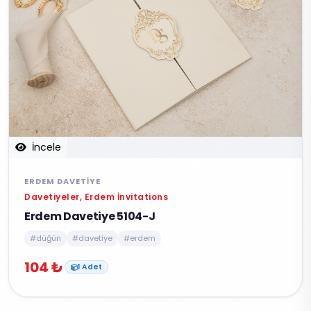
İncele
ERDEM DAVETIYE
Davetiyeler, Erdem İnvitations
Erdem Davetiye 5104-J
#düğün
#davetiye
#erdem
104 ₺
1 Adet