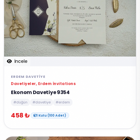
İncele
ERDEM DAVETIYE
Davetiyeler, Erdem İnvitations
Ekonom Davetiye 9354
#düğün
#davetiye
#erdem
458 ₺
1 Kutu (100 Adet)