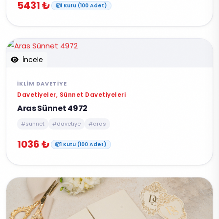
5431 ₺
1 Kutu (100 Adet)
İncele
İKLIM DAVETIYE
Davetiyeler, Sünnet Davetiyeleri
Aras Sünnet 4972
#sünnet
#davetiye
#aras
1036 ₺
1 Kutu (100 Adet)